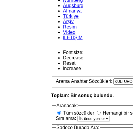
Nürnberg
Augsburg
Almanya
Türkiye
Arşiv
Resim
Video
İLETİŞİM
Font size:
Decrease
Reset
Increase
Arama Anahtar Sözcükleri:
Toplam: Bir sonuç bulundu.
Aranacak:
Tüm sözcükler
Herhangi bir 
Sıralama:
Sadece Burada Ara: