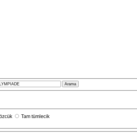
Arama
sözcük
Tam tümlecik