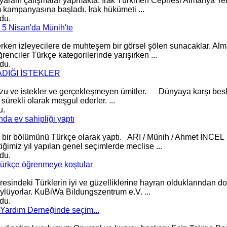
in yararlı çalışmalar yapmakta. Irak Türkmen Cephesi Almanya Tem
 kampanyasına başladı. Irak hükümeti ...
du.
i 5 Nisan'da Münih'te
ilerken izleyecilere de muhteşem bir görsel şölen sunacaklar. A
nciler Türkçe kategorilerinde yarışırken ...
du.
DIĞI İSTEKLER
rzu ve istekler ve gerçekleşmeyen ümitler. Dünyaya karşı besl
sürekli olarak meşgul ederler. ...
u.
da ev sahipliği yaptı
ük bir bölümünü Türkçe olarak yaptı. ARI / Münih / Ahmet İN
iğimiz yıl yapılan
genel
seçimlerde meclise ...
du.
Türkçe öğrenmeye koştular
resindeki Türklerin iyi ve güzelliklerine hayran olduklarından do
ylüyorlar. KuBiWa Bildungszentrum e.V. ...
du.
Yardım Derneğinde seçim...