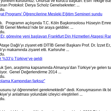
Yeni yönetim kurulumuz: Onursal ve kurucu başkan: Esin Tekige B
iran Protokol: Derya Scholz
Genel
sekreter: ...
du.
iyat Programı’ Öğrencilerine Mesleki Eğitim Semineri sundu
ıldı. Programın açılışında T.C. Köln Başkonsolosu Hüseyin Emr
TİB
Genel
Merkezi’nde bir araya geldiler. ...
du.
 Er, görevine yeni başlayan Frankfurt Din Hizmetleri Ataşesi Ra
Ataşe Dağlı’yı ziyaret etti DİTİB
Genel
Başkanı Prof. Dr. İzzet Er
yı makamında ziyaret etti. Karlsruhe ...
du.
z %33’ü Türkiye’ye geldi
 Faruk Şen, araştırma kapsamında Almanya’dan Türkiye’ye gelen tur
tiyor.
Genel
Değerlendirme 2014 ...
du.
oplama Kampından farksız”
konusunu iyi öğrenmeleri gerekmektedir” dedi. Konuşmasının ilk
ye’yi anlatması yolundaki izleyici eleştirileri ...
du.