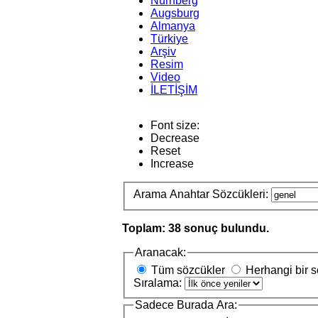
Nürnberg
Augsburg
Almanya
Türkiye
Arşiv
Resim
Video
İLETİŞİM
Font size:
Decrease
Reset
Increase
Arama Anahtar Sözcükleri:
Toplam: 38 sonuç bulundu.
Aranacak:
Tüm sözcükler
Herhangi bir 
Sıralama:
Sadece Burada Ara: