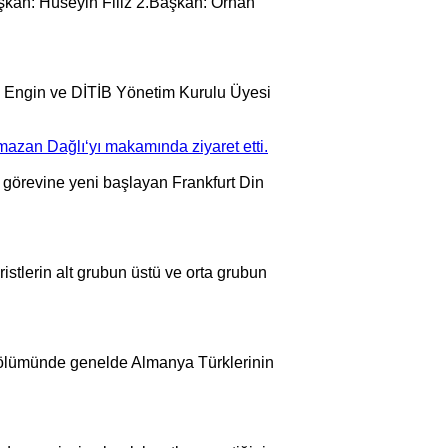
aşkan: Hüseyin Filiz 2.Başkan: Orhan
e Engin ve DİTİB Yönetim Kurulu Üyesi
mazan Dağlı‘yı makamında ziyaret etti.
, görevine yeni başlayan Frankfurt Din
istlerin alt grubun üstü ve orta grubun
 bölümünde
genel
de Almanya Türklerinin