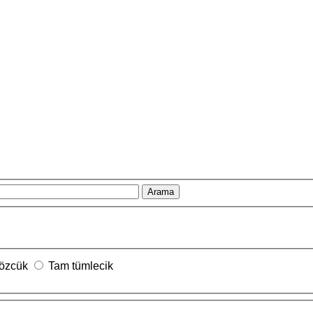
Arama
sözcük
Tam tümlecik