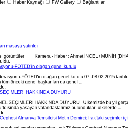
ler
Haber Kaynağı
FW Gallery
Bağlantılar
rı masaya yatırıldı
el
görüntüler Kamera - Haber : Ahmet İNCEL / MÜNİH (DHA
uldu.
asyonu-FÖTED'in olağan genel kurulu
ederasyonu-FÖTED'in olağan
genel
kurulu 07.-08.02.2015 tarihle
n tüm önceki
genel
başkanları da
genel
...
du.
L SEÇIMLERI HAKKINDA DUYURU
NEL
SEÇIMLERI HAKKINDA DUYURU Ülkemizde bu yil gerçekle
rtdisinda yasayan vatandaslarimiz bulunduklari ülkelerde ...
du.
phesi Almanya Temsilcisi Metin Demirci; Irak'taki seçimler için 