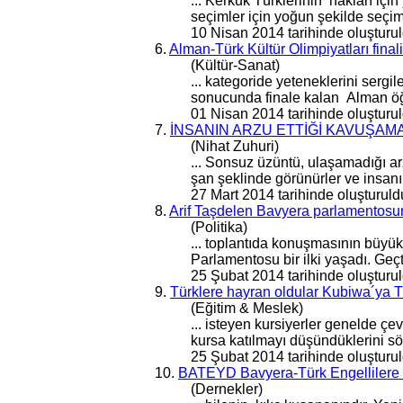
... Kerkük Türklerinin hakları iç
seçimler için yoğun şekilde seçim
10 Nisan 2014 tarihinde oluşturul
6.
Alman-Türk Kültür Olimpiyatları final
(Kültür-Sanat)
... kategoride yeteneklerini serg
sonucunda finale kalan Alman öğre
01 Nisan 2014 tarihinde oluşturul
7.
İNSANIN ARZU ETTİĞİ KAVUŞAMA
(Nihat Zuhuri)
... Sonsuz üzüntü, ulaşamadığı a
şan şeklinde görünürler ve insanı 
27 Mart 2014 tarihinde oluşturuld
8.
Arif Taşdelen Bavyera parlamentosun
(Politika)
... toplantıda konuşmasının büy
Parlamentosu bir ilki yaşadı. Geçt
25 Şubat 2014 tarihinde oluşturul
9.
Türklere hayran oldular Kubiwa´ya 
(Eğitim & Meslek)
... isteyen kursiyerler
genel
de çev
kursa katılmayı düşündüklerini sö
25 Şubat 2014 tarihinde oluşturul
10.
BATEYD Bavyera-Türk Engellilere 
(Dernekler)