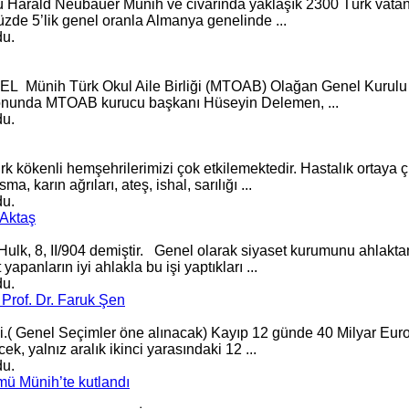
 Harald Neubauer Münih ve civarında yaklaşık 2300 Türk vatanda
zde 5’lik
genel
oranla Almanya
genel
inde ...
du.
NCEL Münih Türk Okul Aile Birliği (MTOAB) Olağan
Genel
Kurulu 
onunda MTOAB kurucu başkanı Hüseyin Delemen, ...
du.
ürk kökenli hemşehrilerimizi çok etkilemektedir. Hastalık ortaya
 karın ağrıları, ateş, ishal, sarılığı ...
du.
 Aktaş
Hulk, 8, II/904 demiştir.
Genel
olarak siyaset kurumunu ahlakta
apanların iyi ahlakla bu işi yaptıkları ...
du.
- Prof. Dr. Faruk Şen
i.(
Genel
Seçimler öne alınacak) Kayıp 12 günde 40 Milyar Euro
 yalnız aralık ikinci yarasındaki 12 ...
du.
mü Münih’te kutlandı