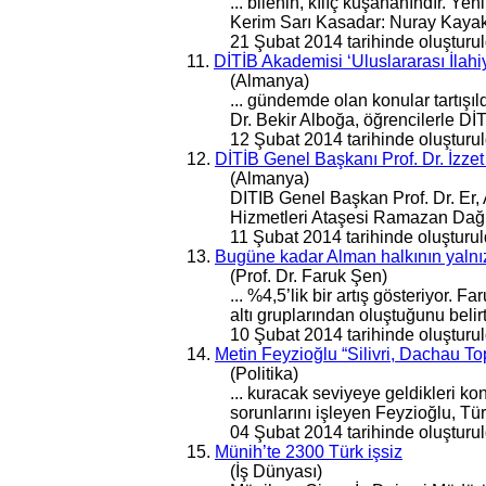
... bilenin, kılıç kuşananındır. 
Kerim Sarı Kasadar: Nuray Kayak
21 Şubat 2014 tarihinde oluşturul
11.
DİTİB Akademisi ‘Uluslararası İlah
(Almanya)
... gündemde olan konular tartış
Dr. Bekir Alboğa, öğrencilerle Dİ
12 Şubat 2014 tarihinde oluşturul
12.
DİTİB Genel Başkanı Prof. Dr. İzzet
(Almanya)
DITIB
Genel
Başkan Prof. Dr. Er, 
Hizmetleri Ataşesi Ramazan Dağlı‘
11 Şubat 2014 tarihinde oluşturul
13.
Bugüne kadar Alman halkının yalnı
(Prof. Dr. Faruk Şen)
... %4,5’lik bir artış gösteriyor.
altı gruplarından oluştuğunu belir
10 Şubat 2014 tarihinde oluşturul
14.
Metin Feyzioğlu “Silivri, Dachau T
(Politika)
... kuracak seviyeye geldikleri 
sorunlarını işleyen Feyzioğlu, Türki
04 Şubat 2014 tarihinde oluşturul
15.
Münih’te 2300 Türk işsiz
(İş Dünyası)