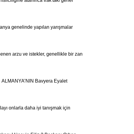
silciliğine atanınca Irak'taki
genel
lmanya
genel
inde yapılan yarışmalar
enen arzu ve istekler,
genel
likle bir zan
CEL ALMANYA’NIN Bavyera Eyalet
layı onlarla daha iyi tanışmak için