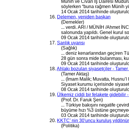
Münih ve Civarı İş Dairesi Müdürü
söylerken “buna rağmen Münih yü
14 Ocak 2014 tarihinde oluşturul
16.
Delemen, yeniden başkan
(Dernekler)
... verdi. ARI / MÜNİH /Ahmet İ
salonunda yapıldı.
Genel
kurul s
09 Ocak 2014 tarihinde oluşturul
17.
Sarılık uyarısı
(Sağlık)
... deniz kenarlarından geçiren T
28 gün sonra mide bulanması, kusma,
09 Ocak 2014 tarihinde oluşturul
18.
Ahlakı bozulan siyasetçiler - Tamer
(Tamer Aktaş)
... (İmam Malik; Muvatta, Husnu’l 
Siyaset kurumu içerisinde siyaset y
08 Ocak 2014 tarihinde oluşturul
19.
Ülkemiz ciddi bir felakete gidebilir 
(Prof. Dr. Faruk Şen)
... Türkiye bakışını negatife çevird
büyüme hızı %3 üstüne geçmeyecek,
03 Ocak 2014 tarihinde oluşturul
20.
KKTC’ nin 30'uncu kuruluş yıldönü
(Politika)