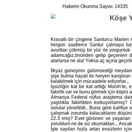
Haberin Okunma Sayısı: 14335
Köşe Y
Kravatlı bir çingene Santurcu Marien 
hergün saatlerce Santur çalmaya ba
avurtları çökmüş bir yüz ile yorgunluk 
adamcağız,önünden gelip geçenleri di
atarlarsa ne ala! Yoksa aç açına geçiri
İlkyaz güneşinin gülümsediği meydanda
şişe bulma hayali ile heryeri karıştıra
kalabilmek için mücaadele ediyorlar...
İşsizliğin kat be kat arttığı Münih’te, 
fakirlik var ve bunu görmek için köprü a
Almanya Federal nüfus araştırma daire
yaşlılıkta fakirlikten korkuyorlarmış
sorular yöneltildi.. Buna göre kalifiy
çalışmak zorunda kalacaklarını düşün
22.3 imiş? Evet görünen ve yaşanan
yoruldum ne de siz okumaktan... Ancak 
İşte sayıları hızla artan evsizlerin 