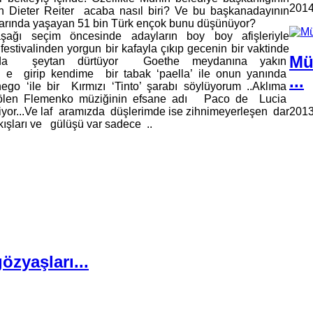
2014
 Dieter Reiter acaba nasıl biri? Ve bu başkanadayının
ivarında yaşayan 51 bin Türk ençok bunu düşünüyor?
aşağı seçim öncesinde adayların boy boy afişleriyle
 festivalinden yorgun bir kafayla çıkıp gecenin bir vaktinde
Mü
nda şeytan dürtüyor Goethe meydanına yakın
 girip kendime bir tabak ‘paella’ ile onun yanında
...
go ‘ile bir Kırmızı ‘Tinto’ şarabı söylüyorum ..Aklıma
ölen Flemenko müziğinin efsane adı Paco de Lucia
2013
diyor...Ve laf aramızda düşlerimde ise zihnimeyerleşen dar
kışları ve gülüşü var sadece ..
zyaşları...