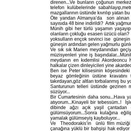
direnen...Ve bunların çoğunun merke
telefon kulübelerinde sabahlayıp,met
mazgallarının üstünde kıvrılıp yatan bu
Öte yandan Almanya’da son alınan bi
sayısıda 48 bine indirildi? Artık yağmu
Münih gibi her türlü yaşamın yaşayıp
olanların çokluğu esasen üzücü olan? C
yoksulların ençok sevinci ise güneşin 
güneşin ardından gelen yağmurlu günler
Ve sık sık Marien meydanından geçiyo
müzisyenleri yine iş başındalar...Mün
meydanın en kıdemlisi Akordeoncu İ
halkalar çizen dinleyicileri yine akarde
Ben ise Peter kilisesinin köşesindek
beyaz gömleğinin üstüne kravatını 
takırdayan,göz altları torbalanmış bu y
Santurunun telleri üstünde gezinen m
süzüyor...
Bir Cumartesinin daha sonu...Hava y
atıyorum...Kinayeli bir tebessüm..! İşl
dibinde ağzı açık yaşil çantadan ç
gülümsüyorum...Sonra kulağına eğilip
yamalak gülümseyiş kayboluyor...
Ve Theodorakis’in ünlü film müziği ‘z
çanağına yüklü bir bahşişi hak ediyor 