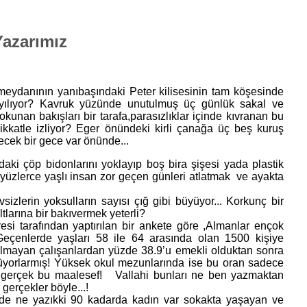
azarımız
meydanının yanıbaşındaki Peter kilisesinin tam köşesinde
yılıyor? Kavruk yüzünde unutulmuş üç günlük sakal ve
okunan bakışları bir tarafa,parasızlıklar içinde kıvranan bu
kkatle izliyor? Eger önündeki kirli çanağa üç beş kuruş
lecek bir gece var önünde...
ki çöp bidonlarını yoklayıp boş bira şişesi yada plastik
n yüzlerce yaşlı insan zor geçen günleri atlatmak ve ayakta
evsizlerin yoksulların sayısı çığ gibi büyüyor... Korkunç bir
ltlarına bir bakıvermek yeterli?
si tarafından yaptırılan bir ankete göre ,Almanlar ençok
? Geçenlerde yaşları 58 ile 64 arasında olan 1500 kişiye
e olmayan çalışanlardan yüzde 38.9’u emekli olduktan sonra
üyorlarmış! Yüksek okul mezunlarında ise bu oran sadece
 gerçek bu maalesef! Vallahi bunları ne ben yazmaktan
gerçekler böyle...!
içinde ne yazıkki 90 kadarda kadın var sokakta yaşayan ve