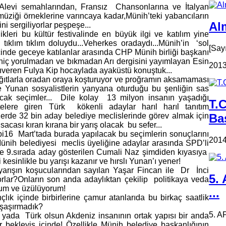
Alevi semahlarından, Fransız Chansonlarına ve İtalyan
üziği örneklerine varıncaya kadar,Münih’teki yabancıların
Alm
ni sergiliyorlar peşpeşe...
kleri bu kültür festivalinde en büyük ilgi ve katılım yine
n tıklım tıklım doluydu...Veherkes oradaydı...Münih’in ‘sol
[Say
içinde geceye katılanlar arasında CHP Münih birliği başkanı
ır hiç yorulmadan ve bıkmadan Arı dergisini yayımlayan Esin
2013
ıkıveren Fulya Kip hocaylada ayaküstü konuştuk...
ğıtlarla oradan oraya koşturuyor ve proğramın aksamaması
 ve Yunan sosyalistlerin yanyana oturduğu bu şenliğin sas
cak seçimler... Dile kolay 13 milyon insanın yaşadığı
T.
telere giren Türk kökenli adaylar harıl harıl tanıtım
Ba
lerde 32 bin aday belediye meclislerinde görev almak için
ısacası kıran kırana bir yarış olacak bu sefer...
bi16 Mart’tada burada yapılacak bu seçimlerin sonuçlarını
2014
ünih belediyesi meclis üyeliğine adaylar arasında SPD’li
 9.sırada aday gösterilen Cumali Naz şimdiden kıyasıya
esinlikle bu yarışı kazanır ve hırslı Yunan’ı yener!
yarışın koşucularından sayılan Yaşar Fincan ile Dr İnci
5.
rlar?Onların son anda adaylıktan çekilip politikaya veda
rum ve üzülüyorum!
...
çlık içinde birbirlerine çamur atanlarıda bu birkaç saatlik
e şaşırmadık?
5. A
yan yada Türk olsun Akdeniz insanının ortak yapısı bir anda
 bekleyiş içinde! Özellikle Münih belediye başkanlığının