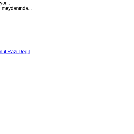
or...
n meydanında...
nül Razı Değil