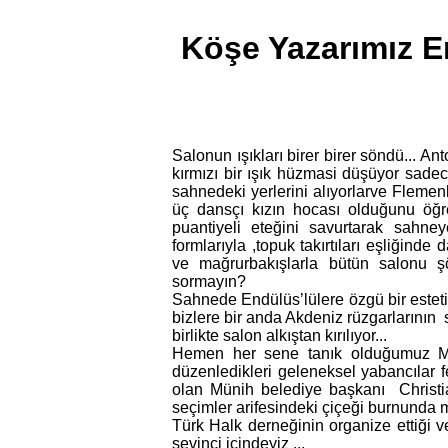
Köşe Yazarımız E
Salonun ışıkları birer birer söndü... 
kırmızı bir ışık hüzmasi düşüyor sadec
sahnedeki yerlerini alıyorlarve Flemen
üç dansçı kızın hocası olduğunu öğre
puantiyeli eteğini savurtarak sahneye
formlarıyla ,topuk takırtıları eşliğind
ve mağrurbakışlarla bütün salonu şö
sormayın?
Sahnede Endülüs’lülere özgü bir estet
bizlere bir anda Akdeniz rüzgarlarının
birlikte salon alkıştan kırılıyor...
Hemen her sene tanık olduğumuz Müni
düzenledikleri geleneksel yabancılar f
olan Münih belediye başkanı Christia
seçimler arifesindeki çiçeği burnunda m
Türk Halk derneğinin organize ettiği v
sevinci içindeyiz ...