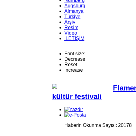
Nürnberg
Augsburg
Almanya
Türkiye
Arşiv
Resim
Video
İLETİŞİM
Font size:
Decrease
Reset
Increase
Flamen
kültür festivali
Haberin Okunma Sayısı: 20178