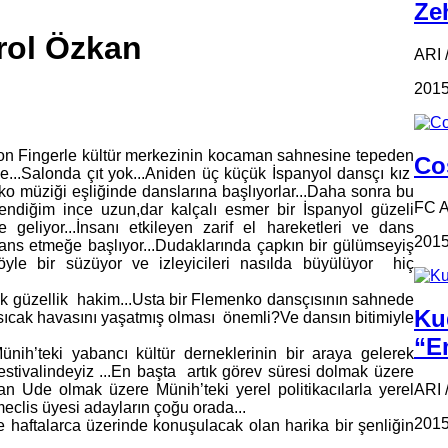
Zeh
rol Özkan
ARI /
2015
Anton Fingerle kültür merkezinin kocaman sahnesine tepeden
Coş
e...Salonda çıt yok...Aniden üç küçük İspanyol dansçı kız
ko müziği eşliğinde danslarına başlıyorlar...Daha sonra bu
FC 
ndiğim ince uzun,dar kalçalı esmer bir İspanyol güzeli
 geliyor...İnsanı etkileyen zarif el hareketleri ve dans
2015
e dans etmeğe başlıyor...Dudaklarında çapkın bir gülümseyiş
yle bir süzüyor ve izleyicileri nasılda büyülüyor hiç
ik güzellik hakim...Usta bir Flemenko dansçısının sahnede
Ku
 sıcak havasını yaşatmış olması önemli?Ve dansın bitimiyle
“Em
h’teki yabancı kültür derneklerinin bir araya gelerek
estivalindeyiz ...En başta artık görev süresi dolmak üzere
n Ude olmak üzere Münih’teki yerel politikacılarla yerel
ARI 
eclis üyesi adayların çoğu orada...
2015
e haftalarca üzerinde konuşulacak olan harika bir şenliğin