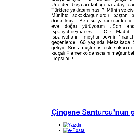
Ude’den boşalan koltuğuna aday olan
Türklere yaklaşımı nasıl? Münih ve c
Münihte sokaklargünlerdir baştan 
donatılmıştı...Ben ise yabancılar kültür
eve doğru yürüyorum ..Son a
İspanyolmeyhanesi ‘Ole Madrit’’ e
İspanyolların meşhur peyniri ‘manche
geçenlerde 66 yaşında Meksikada 
geliyor..Sonra düşler üst üste sökün e
kalçalı Flemenko dansçısını mağrur ba
Hepsi bu !
Çingene Santurcu’nun gö