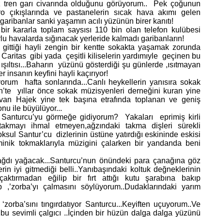
z tren garı civarında olduğunu görüyorum.. Pek çoğunun
ro çıkışlarında ve pastanelerin sıcak hava akımı gelen
 garibanlar sanki yaşamın acılı yüzünün birer kanıtı!
r kararla toplam saysısı 110 bin olan telefon kulübesi
rlu havalarda sığınacak yerleride kalmadı garibanların!
 gittiği hayli zengin bir kentte sokakta yaşamak zorunda
aritas gibi yada çeşitli kiliselerin yardımıyle geçinen bu
ışıltısı...Baharın yüzünü gösterdiği şu günlerde ,ısıtmayan
 insanın keyfini hayli kaçırıyor!
rum hafta sonlarında...Canlı heykellerin yanısıra sokak
ih’te yıllar önce sokak müzisyenleri derneğini kuran yine
van Hajek yine tek başına etrafında toplanan ve geniş
onu ile büyülüyor...
i Santurcu’yu görmeğe gidiyorum? Yakaları eprimiş kirli
takmayı ihmal etmeyen,ağzındaki takma dişleri sürekli
oksul Santur’cu dizlerinin üstüne yatırdığı eskininde eskisi
inik tokmaklarıyla müzigini çalarken bir yandanda beni
ağdı yağacak...Santurcu’nun önündeki para çanağına göz
erin iyi gitmediği belli..Yanıbaşındaki koltuk değneklerinin
aktırmadan eğilip bir fırt attığı kutu şarabına bakıp
 ,’zorba’yı çalmasını söylüyorum..Dudaklarındaki yarım
orba’sını tıngırdatıyor Santurcu...Keyiften uçuyorum..Ve
bu sevimli çalgıcı ..İçinden bir hüzün dalga dalga yüzünü