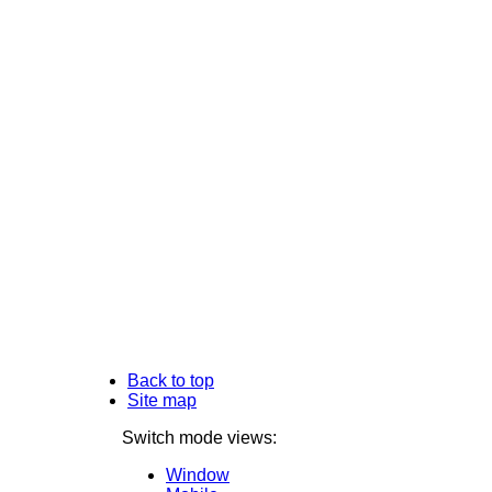
Back to top
Site map
Switch mode views:
Window