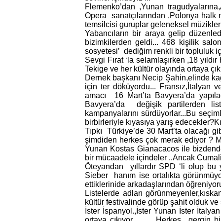
Flemenko’dan ,Yunan tragudyalarına,
Opera sanatçılarından ,Polonya halk m
temsilcisi guruplar geleneksel müzikleri
Yabancıların bir araya gelip düzenledi
bizimkilerden geldi... 468 kişilik salo
sosyetesi’ dediğim renkli bir topluluk 
Sevgi Fırat ‘la selamlaşırken ,18 yıld
Tekige ve her kültür olayında ortaya ç
Dernek başkanı Necip Şahin,elinde ka
için ter döküyordu... Fransız,İtalyan
amacı 16 Mart’ta Bavyera’da yapıla
Bavyera’da değişik partilerden lis
kampanyalarını sürdüyorlar...Bu seçim
birbirleriyle kıyasıya yarış edecekler?K
Tıpkı Türkiye’de 30 Mart’ta olacağı gi
şimdiden herkes çok merak ediyor ? M
Yunan Kostas Gianacacos ile bizdende
bir mücaadele içindeler ..Ancak Cumali k
Öteyandan yıllardır SPD ‘li olup bu 
Sieber hanım ise ortalıkta görünmüyo
ettiklerinide arkadaşlarından öğreniyo
Listelerde adları görünmeyenler,kıskan
kültür festivalinde görüp şahit olduk v
İster İspanyol.,İster Yunan İster İtal
ortaya çıkıyor ... Herkes gergin bir