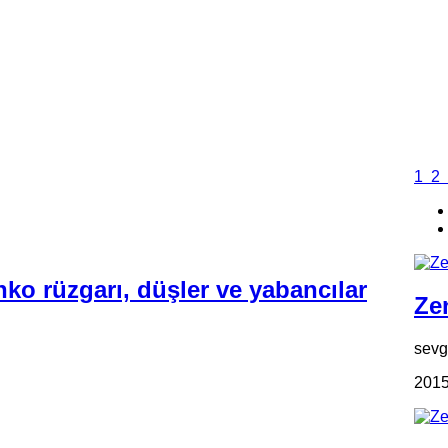
1
2
ko rüzgarı, düşler ve yabancılar
Zen
sevgi
2015