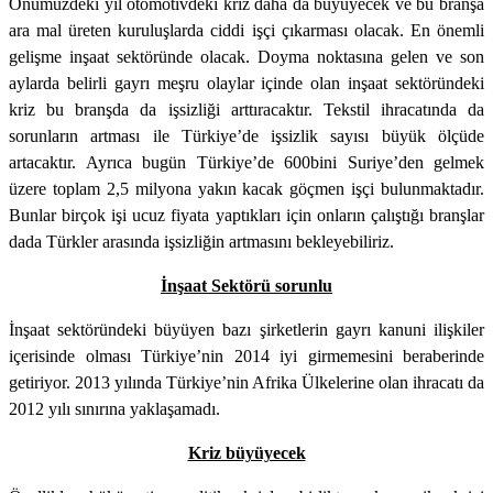
Önümüzdeki yıl otomotivdeki kriz daha da büyüyecek ve bu branşa
ara mal üreten kuruluşlarda ciddi işçi çıkarması olacak. En önemli
gelişme inşaat sektöründe olacak. Doyma noktasına gelen ve son
aylarda belirli gayrı meşru olaylar içinde olan inşaat sektöründeki
kriz bu branşda da işsizliği arttıracaktır. Tekstil ihracatında da
sorunların artması ile Türkiye’de işsizlik sayısı büyük ölçüde
artacaktır. Ayrıca bugün Türkiye’de 600bini Suriye’den gelmek
üzere toplam 2,5 milyona yakın kacak göçmen işçi bulunmaktadır.
Bunlar birçok işi ucuz fiyata yaptıkları için onların çalıştığı branşlar
dada Türkler arasında işsizliğin artmasını bekleyebiliriz.
İnşaat Sektörü sorunlu
İnşaat sektöründeki büyüyen bazı şirketlerin gayrı kanuni ilişkiler
içerisinde olması Türkiye’nin 2014 iyi girmemesini beraberinde
getiriyor. 2013 yılında Türkiye’nin Afrika Ülkelerine olan ihracatı da
2012 yılı sınırına yaklaşamadı.
Kriz büyüyecek