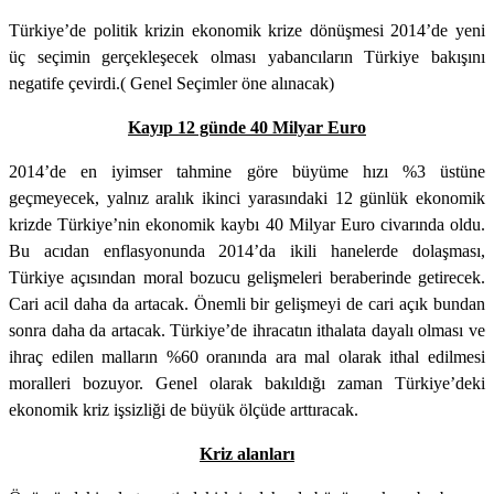
Türkiye’de politik krizin ekonomik krize dönüşmesi 2014’de yeni
üç seçimin gerçekleşecek olması yabancıların Türkiye bakışını
negatife çevirdi.( Genel Seçimler öne alınacak)
Kayıp 12 günde 40 Milyar Euro
2014’de en iyimser tahmine göre büyüme hızı %3 üstüne
geçmeyecek, yalnız aralık ikinci yarasındaki 12 günlük ekonomik
krizde Türkiye’nin ekonomik kaybı 40 Milyar Euro civarında oldu.
Bu acıdan enflasyonunda 2014’da ikili hanelerde dolaşması,
Türkiye açısından moral bozucu gelişmeleri beraberinde getirecek.
Cari acil daha da artacak. Önemli bir gelişmeyi de cari açık bundan
sonra daha da artacak. Türkiye’de ihracatın ithalata dayalı olması ve
ihraç edilen malların %60 oranında ara mal olarak ithal edilmesi
moralleri bozuyor. Genel olarak bakıldığı zaman Türkiye’deki
ekonomik kriz işsizliği de büyük ölçüde arttıracak.
Kriz alanları