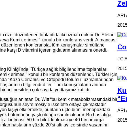
Zeh
ARI /
2015
in özel düzenlenen toplantıda iki uzman doktor Dr. Stefan
veya Kemik erimesi" konulu bir konferans verdi. Almancası
için düzenlenen konferansta, tüm konuşmalar simültane
Coş
ne karşı D vitamini içeren gıdaların alınmasını önerdi.
FC 
2015
Kliniği'nde ''Türkçe sağlık bilgilendirme toplantıları
emik erimesi" konulu bir konferans düzenlendi. Türkler için
sında ''Kaza Cerrahisi ve Ortopedi Bölümü'' uzmanlarından
ttaşlarımızı bilgilendirdiler. Tüm konuşmaların anında
Ku
 birinci nesilden çok sayıda yurttaşımız katıldı.
“Em
uştuğun anlatan Dr. Witt “bu kemik metabolizmasındaki bir
rgüsünün seyrelmesiyle iskelette ortaya çıkmaktadır.
n kişiyi etkilemekte, bunların üçte birini menopozdaki
ARI 
üyük bölümünün yaşlı olduğu sanılmaktadır. Bu hastalığa
lça kırılması, 50 bin bilek kırılması ve 40 bin omurga
2015
ırılan hastaların yüzde 20’si altı ay içersinde yaşamını