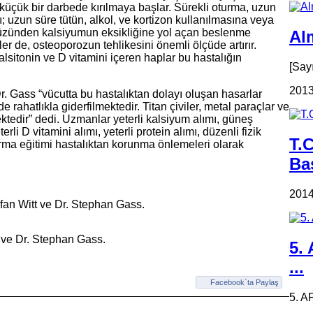
n küçük bir darbede kırılmaya başlar. Sürekli oturma, uzun
; uzun süre tütün, alkol, ve kortizon kullanılmasına veya
yüzünden kalsiyumun eksikliğine yol açan beslenme
Alm
er de, osteoporozun tehlikesini önemli ölçüde artırır.
alsitonin ve D vitamini içeren haplar bu hastalığın
[Say
2013
. Gass “vücutta bu hastalıktan dolayı oluşan hasarlar
 rahatlıkla giderfilmektedir. Titan çiviler, metal paraçlar ve
ektedir” dedi. Uzmanlar yeterli kalsiyum alımı, güneş
i D vitamini alımı, yeterli protein alımı, düzenli fizik
T.
urma eğitimi hastalıktan korunma önlemeleri olarak
Ba
2014
efan Witt ve Dr. Stephan Gass.
t ve Dr. Stephan Gass.
5.
...
Facebook`ta Paylaş
5. A