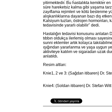
yitirmektedir. Bu hastalıkta kemikler e
süre hareketsiz kalma gibi yaşama tarzı
zayıflama rejimleri ve kötü beslenme 
alışkanlıklarına dayanan bazı dış etkenl
Kalsiyum tuzları, östrojen hormonları, k
tedavisinde yararlı olabilir" dedi.
Hastalığın tedavisi konusunu anlatan Dr
tıbbın oldukça ilerlemiş olması sayesinde
sunni eklemler artık kolayca takılabilm
ışığından yararlanma ve yaşa uygun yeterl
aktiviteye katılım ve sigaradan uzak d
anlatıldı.
Resim altları:
Knie1, 2 ve 3: (Sağdan itibaren) Dr. St
Knie4: (Soldan itibaren) Dr. Stefan Wit