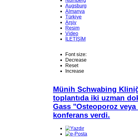
Nürnberg
Augsburg
Almanya
Türkiye
Arşiv
Resim
Video
İLETİŞİM
Font size:
Decrease
Reset
Increase
Münih Schwabing Kliniği
toplantıda iki uzman dok
Gass "Osteoporoz veya 
konferans verdi.