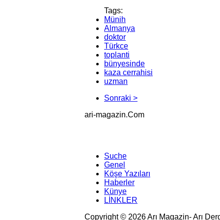
Tags:
Münih
Almanya
doktor
Türkce
toplanti
bünyesinde
kaza cerrahisi
uzman
Sonraki >
ari-magazin
.Com
Suche
Genel
Köşe Yazıları
Haberler
Künye
LİNKLER
Copyright © 2026 Arı Magazin- Arı Der