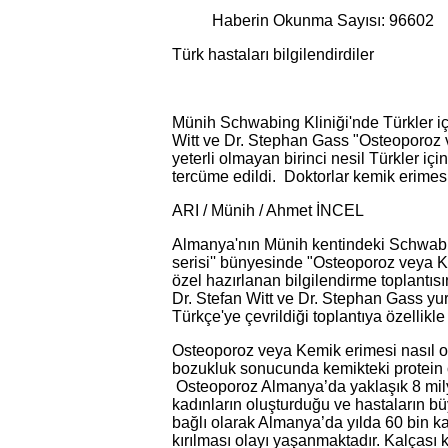
Haberin Okunma Sayısı: 96602
Türk hastaları bilgilendirdiler
Münih Schwabing Kliniği'nde Türkler iç
Witt ve Dr. Stephan Gass "Osteoporoz 
yeterli olmayan birinci nesil Türkler 
tercüme edildi. Doktorlar kemik erimesi
ARI / Münih / Ahmet İNCEL
Almanya'nın Münih kentindeki Schwabing 
serisi'' bünyesinde "Osteoporoz veya K
özel hazırlanan bilgilendirme toplantı
Dr. Stefan Witt ve Dr. Stephan Gass yur
Türkçe'ye çevrildiği toplantıya özellikle
Osteoporoz veya Kemik erimesi nasıl ol
bozukluk sonucunda kemikteki protein ö
Osteoporoz Almanya’da yaklaşık 8 milyo
kadınların oluşturduğu ve hastaların b
bağlı olarak Almanya’da yılda 60 bin ka
kırılması olayı yaşanmaktadır. Kalçası k