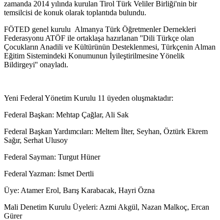
zamanda 2014 yılında kurulan Tirol Türk Veliler Birliği'nin bir
temsilcisi de konuk olarak toplantıda bulundu.
FÖTED genel kurulu Almanya Türk Öğretmenler Dernekleri
Federasyonu ATÖF ile ortaklaşa hazırlanan ''Dili Türkçe olan
Çocukların Anadili ve Kültürünün Desteklenmesi, Türkçenin Alman
Eğitim Sistemindeki Konumunun İyileştirilmesine Yönelik
Bildirgeyi'' onayladı.
Yeni Federal Yönetim Kurulu 11 üyeden oluşmaktadır:
Federal Başkan: Mehtap Çağlar, Ali Sak
Federal Başkan Yardımcıları: Meltem İlter, Seyhan, Öztürk Ekrem
Sağır, Serhat Ulusoy
Federal Sayman: Turgut Hüner
Federal Yazman: İsmet Dertli
Üye: Atamer Erol, Barış Karabacak, Hayri Özna
Mali Denetim Kurulu Üyeleri: Azmi Akgül, Nazan Malkoç, Ercan
Gürer