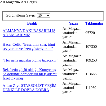
Arı Magazin- Arı Dergisi
Görüntüleme Sayısı
Başlık
Yazar
Tıklamalar
Arı Magazin
ALMANYA’DAKİ BAŞARILI İŞ
tarafından
95720
ADAMLARIMIZ
yazıldı.
Arı Magazin
Hacer Çelik: “Başarımın sırrı: işimi
tarafından
107350
seviyorum ve özen gösteriyorum”
yazıldı.
Arı Magazin
“Her nefis mutlaka ölümü tadacaktır”
tarafından
109253
yazıldı.
Rekabetin güçlü olduğu Kuruyemiş
Arı Magazin
Sektöründe dört dörtlük bir iş adamı:
tarafından
113666
İzzet Okumuş
yazıldı.
Arı Magazin
A´dan Z´ye STARSOLİST YEŞİM
tarafından
111960
DENİZ´LE DOBRA DOBRA
yazıldı.