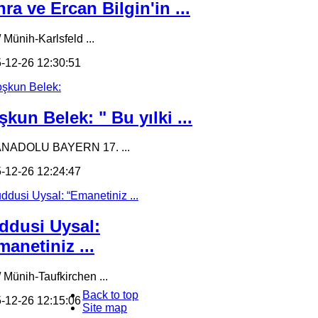
ra ve Ercan Bilgin'in ...
 Münih-Karlsfeld ...
-12-26 12:30:51
kun Belek: " Bu yılki ...
ANADOLU BAYERN 17. ...
-12-26 12:24:47
ddusi Uysal:
anetiniz ...
/ Münih-Taufkirchen ...
Back to top
-12-26 12:15:06
Site map