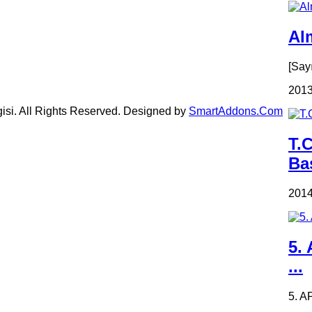
Alm
[Say
2013
gisi. All Rights Reserved. Designed by
SmartAddons.Com
T.
Ba
2014
5.
...
5. A