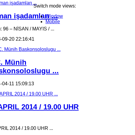
Switch mode views:
an işadamları ...
Window
Mobile
ı: 96 – NİSAN / MAYIS / ...
-09-20 22:16:41
C. Münih
skonsoloslugu ...
-04-11 15:09:13
 APRIL 2014 / 19.00 UHR
PRIL 2014 / 19.00 UHR ...