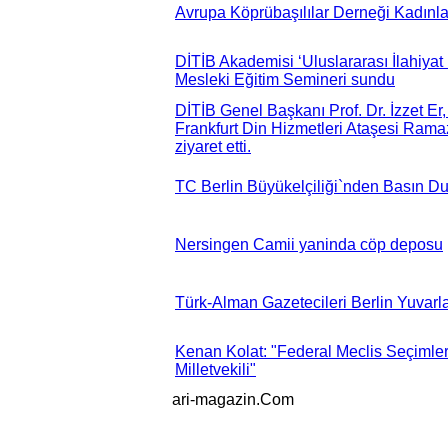
Avrupa Köprübaşılılar Derneği Kadınla
DİTİB Akademisi ‘Uluslararası İlahiyat
Mesleki Eğitim Semineri sundu
DİTİB Genel Başkanı Prof. Dr. İzzet Er
Frankfurt Din Hizmetleri Ataşesi Ram
ziyaret etti.
TC Berlin Büyükelçiliği`nden Basın D
Nersingen Camii yaninda cöp deposu
Türk-Alman Gazetecileri Berlin Yuvar
Kenan Kolat: "Federal Meclis Seçimler
Milletvekili"
ari-magazin
.Com