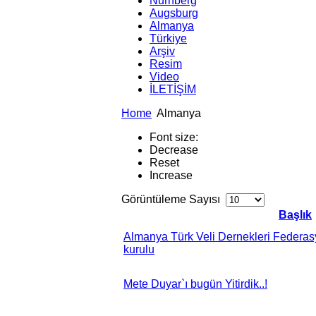
Nürnberg
Augsburg
Almanya
Türkiye
Arşiv
Resim
Video
İLETİŞİM
Home
Almanya
Font size:
Decrease
Reset
Increase
Görüntüleme Sayısı
Başlık
Almanya Türk Veli Dernekleri Federa
kurulu
Mete Duyar`ı bugün Yitirdik..!