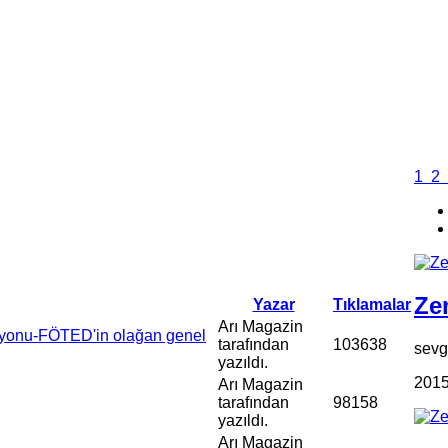
1
2
Zen
Yazar
Tıklamalar
Arı Magazin
syonu-FÖTED'in olağan genel
tarafından
103638
sevgi
yazıldı.
2015
Arı Magazin
tarafından
98158
yazıldı.
Arı Magazin