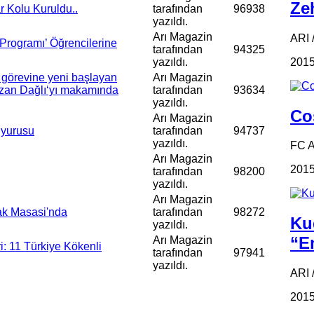
Zeh
r Kolu Kuruldu..
tarafından
96938
yazıldı.
Arı Magazin
ARI /
 Programı’ Öğrencilerine
tarafından
94325
2015
yazıldı.
, görevine yeni başlayan
Arı Magazin
azan Dağlı‘yı makamında
tarafından
93634
yazıldı.
Coş
Arı Magazin
uyurusu
tarafından
94737
yazıldı.
FC 
Arı Magazin
2015
tarafından
98200
yazıldı.
Arı Magazin
lak Masasi'nda
tarafından
98272
Ku
yazıldı.
“Em
Arı Magazin
i: 11 Türkiye Kökenli
tarafından
97941
yazıldı.
ARI 
2015