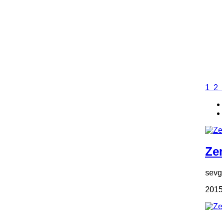
1
2
Zen
sevgi
2015