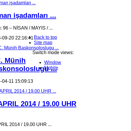
an işadamları ...
ı: 96 – NİSAN / MAYIS / ...
Back to top
-09-20 22:16:41
Site map
Switch mode views:
C. Münih
Window
skonsoloslugu ...
Mobile
-04-11 15:09:13
 APRIL 2014 / 19.00 UHR
PRIL 2014 / 19.00 UHR ...