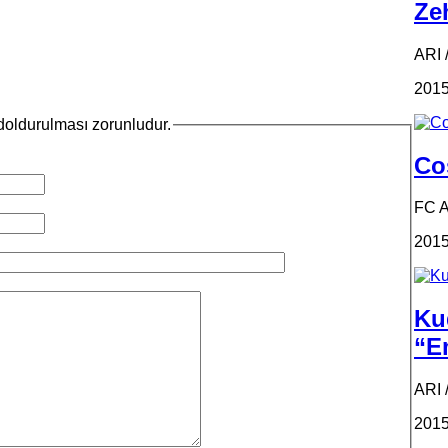
Zeh
ARI /
2015
n doldurulması zorunludur.
Coş
FC 
2015
Ku
“Em
ARI 
2015