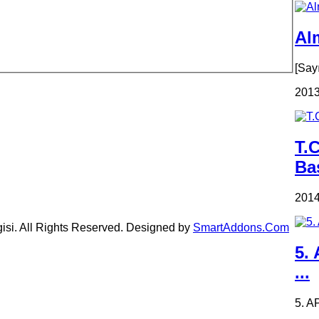
Alm
[Say
2013
T.
Ba
2014
gisi. All Rights Reserved. Designed by
SmartAddons.Com
5.
...
5. A