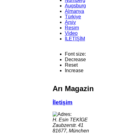
Nürnberg
Augsburg
Almanya
Türkiye
Arşiv
Resim
Video
İLETİŞİM
Font size:
Decrease
Reset
Increase
Arı Magazin
İletişim
H. Esin TEKİGE
Zaubzerstr. 41
81677, München