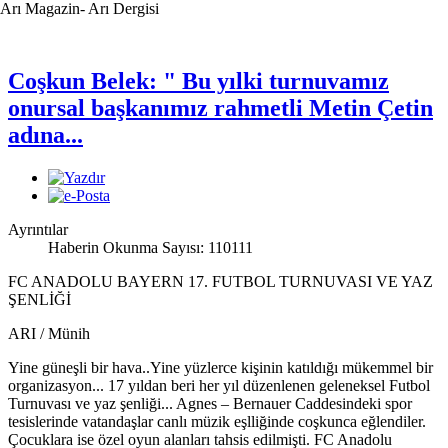
Arı Magazin- Arı Dergisi
Coşkun Belek: " Bu yılki turnuvamız
onursal başkanımız rahmetli Metin Çetin
adına...
Ayrıntılar
Haberin Okunma Sayısı: 110111
FC ANADOLU BAYERN 17. FUTBOL TURNUVASI VE YAZ
ŞENLİĞİ
ARI
/ Münih
Yine güneşli bir hava..Yine yüzlerce kişinin katıldığı mükemmel bir
organizasyon... 17 yıldan beri her yıl düzenlenen geleneksel Futbol
Turnuvası ve yaz şenliği... Agnes – Bernauer Caddesindeki spor
tesislerinde vatandaşlar canlı müzik eşlliğinde coşkunca eğlendiler.
Çocuklara ise özel oyun alanları tahsis edilmişti. FC Anadolu