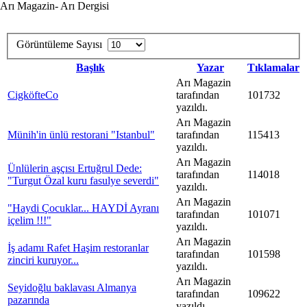
Arı Magazin- Arı Dergisi
Görüntüleme Sayısı
Başlık
Yazar
Tıklamalar
Arı Magazin
CigköfteCo
tarafından
101732
yazıldı.
Arı Magazin
Münih'in ünlü restorani "Istanbul"
tarafından
115413
yazıldı.
Arı Magazin
Ünlülerin aşçısı Ertuğrul Dede:
tarafından
114018
"Turgut Özal kuru fasulye severdi"
yazıldı.
Arı Magazin
"Haydi Çocuklar... HAYDİ Ayranı
tarafından
101071
içelim !!!"
yazıldı.
Arı Magazin
İş adamı Rafet Haşim restoranlar
tarafından
101598
zinciri kuruyor...
yazıldı.
Arı Magazin
Seyidoğlu baklavası Almanya
tarafından
109622
pazarında
yazıldı.