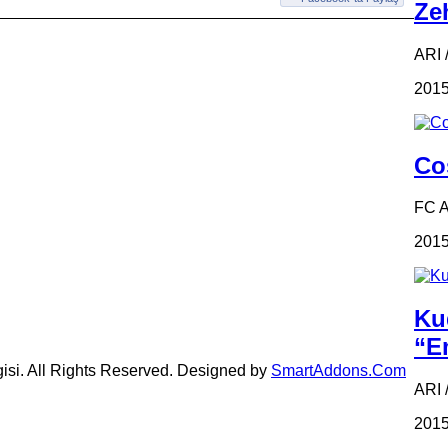
Zeh
ARI /
2015
Coş
FC 
2015
Ku
“Em
gisi. All Rights Reserved. Designed by
SmartAddons.Com
ARI 
2015