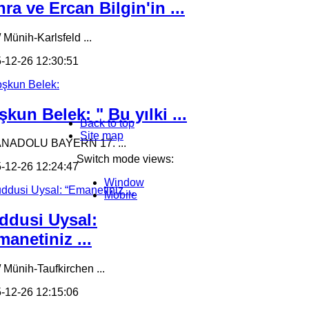
ra ve Ercan Bilgin'in ...
 Münih-Karlsfeld ...
-12-26 12:30:51
kun Belek: " Bu yılki ...
Back to top
Site map
ANADOLU BAYERN 17. ...
Switch mode views:
-12-26 12:24:47
Window
Mobile
ddusi Uysal:
anetiniz ...
/ Münih-Taufkirchen ...
-12-26 12:15:06