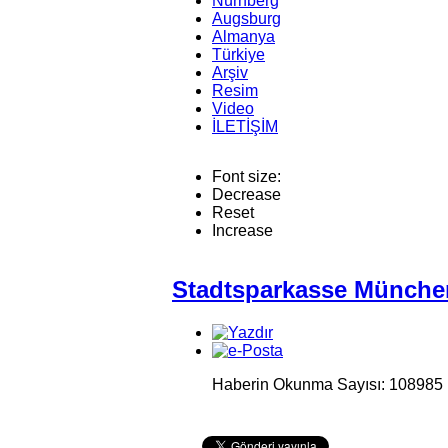
Nürnberg
Augsburg
Almanya
Türkiye
Arşiv
Resim
Video
İLETİŞİM
Font size:
Decrease
Reset
Increase
Stadtsparkasse Münche
Haberin Okunma Sayısı: 108985