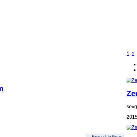
1
2
n
Zen
sevgi
2015
Facebook`ta Paylaş