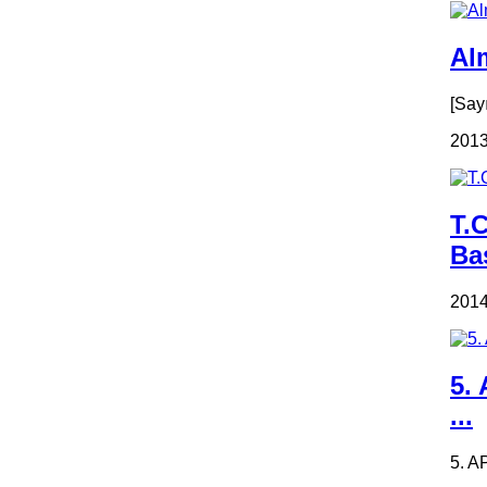
Alm
[Say
2013
T.
Ba
2014
5.
...
5. A