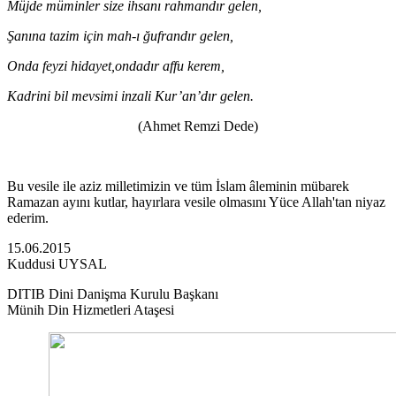
Müjde müminler size ihsanı rahmandır gelen,
Şanına tazim için mah-ı ğufrandır gelen,
Onda feyzi hidayet,ondadır affu kerem,
Kadrini bil mevsimi inzali Kur’an’dır gelen.
(Ahmet Remzi Dede)
Bu vesile ile aziz milletimizin ve tüm İslam âleminin mübarek
Ramazan ayını kutlar, hayırlara vesile olmasını Yüce Allah'tan niyaz
ederim.
15.06.2015
Kuddusi UYSAL
DITIB Dini Dani
şma Kurulu Ba
şkan
ı
Münih Din Hizmetleri Ataşesi