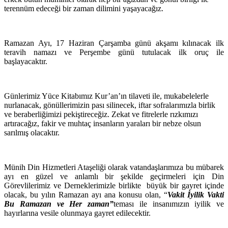
terennüm edeceği bir zaman dilimini yaşayacağız.
Ramazan Ayı,
17 Haziran Çarşamba
günü akşamı kılınacak ilk
teravih namazı ve Perşembe günü tutulacak ilk oruç ile
başlayacaktır.
Günlerimiz Yüce Kitabımız Kur’an’ın tilaveti ile, mukabelelerle
nurlanacak, gönüllerimizin pası silinecek, iftar sofralarımızla birlik
ve beraberliğimizi pekiştireceğiz. Zekat ve fitrelerle rızkımızı
artıracağız, fakir ve muhtaç insanların yaraları bir nebze olsun
sarılmış olacaktır.
Münih Din Hizmetleri Ataşeliği olarak vatandaşlarımıza bu mübarek
ayı en güzel ve anlamlı bir şekilde geçirmeleri için Din
Görevlilerimiz ve Derneklerimizle birlikte
büyük bir gayret içinde
olacak, bu yılın Ramazan ayı ana konusu olan,
“
Vakit İyilik Vakti
Bu Ramazan ve Her zaman”
teması ile insanımızın iyilik ve
hayırlarına vesile olunmaya gayret edilecektir.