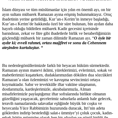
İslam dünyası ve tüm müslümanlar için yılın en önemli ayı, on bir
ayın sultanı mübarek Ramazan ayına erişmiş bulunmaktayız. Oruç
ibadetinin yerine getirildiği, Kur’an-ı Kerim’in inmeye başladığı,
Kur’an-ı Kerim’de hakkında özel bir süre bulunan, bin aydan daha
hayırlı olduğu bildirilen mübarek Kadir gecesini içerisinde
barındıran, zekat ve fitre gibi ibadetlerle birlik ve beraberliğimizin
güçlendiği mübarek bir zaman dilimidir Ramazan ayı. “
O öyle bir
aydır ki; evveli rahmet, ortası mağfiret ve sonu da Cehennem
ateşinden kurtuluştur. “
Bu nedenle
gönüllerimizde farklı bir heyacan hüküm sürmektedir.
Ramazan ayının manevi iklimi, yüreklerimizi, evlerimizi, sokak ve
mabetlerimizi kuşatırken, dudaklarımızdan dökülen dua sözcükleri
Ramazan’a olan özlemimizi ve kavuşma sevincimizi ortaya
koymaktadır. Sabır ve tevekkülle iftar vaktine ulaşmanın,
dostlarımızla, kardeşlerimizle, akrabalarımızla, Alman
misafirlerimizle paylaştığımız iftar sofralarında birlikte olmanın
güzelliğini yaşayacak, gecelerimiz sahurlarla anlamlı hale gelecek,
teravih namazlarında salavatlar eşliğinde büyük bir coşku ve
heyecanla Yüce Rabbimizin huzurunda duracak, Itri’nin adeta
göklerden indirip bestelediği salat-ı ümmiye’yi çoluk çocuk, kadın-
erkek bütün müminler olarak hep bir ağızdan ve gönül birliği ile