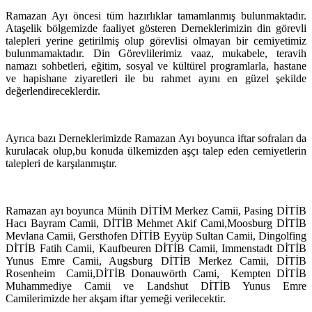
Ramazan Ayı öncesi tüm hazırlıklar tamamlanmış bulunmaktadır.
Ataşelik bölgemizde faaliyet gösteren Derneklerimizin din görevli
talepleri yerine getirilmiş olup görevlisi olmayan bir cemiyetimiz
bulunmamaktadır. Din Görevlilerimiz vaaz, mukabele, teravih
namazı sohbetleri, eğitim, sosyal ve kültürel programlarla, hastane
ve hapishane ziyaretleri ile bu rahmet ayını en güzel şekilde
değerlendireceklerdir.
Ayrıca bazı Derneklerimizde Ramazan Ayı boyunca iftar sofraları da
kurulacak olup,bu konuda ülkemizden aşçı talep eden cemiyetlerin
talepleri de karşılanmıştır.
Ramazan ayı boyunca Münih DİTİM Merkez Camii, Pasing DİTİB
Hacı Bayram Camii, DİTİB Mehmet Akif Cami,Moosburg DİTİB
Mevlana Camii, Gersthofen DİTİB Eyyüp Sultan Camii, Dingolfing
DİTİB Fatih Camii, Kaufbeuren DİTİB Camii, Immenstadt DİTİB
Yunus Emre Camii, Augsburg DİTİB Merkez Camii, DİTİB
Rosenheim
Camii,DİTİB Donauwörth Cami,
Kempten DİTİB
Muhammediye Camii ve Landshut DİTİB Yunus Emre
Camilerimizde her akşam iftar yemeği verilecektir.