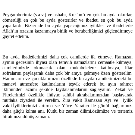
Peygamberimiz (s.a.v.) ve ashabı, Kur’an’ı en çok bu ayda okurlar,
cömertliği en çok bu ayda gösterirler ve ibadeti en çok bu ayda
yaparlardı. Bizler de bu ayda yapacağımız iyilikler ve ibadetlerle
Allah’ın rızasını kazanmaya birlik ve beraberliğimizi güçlendirmeye
gayret edelim.
Bu ayda ibadetlerimizi daha çok camilerde ifa etmeye, Ramazan
ayının gecesinin ihyası olan teravih namazlarını cemaatle kılmaya,
camilerimizde okunacak olan mukabelelere katılmaya, iftar
sofralarını paylaşarak daha çok bir araya gelmeye özen gösterelim.
Hanımların ve çocuklarımızın özellikle bu ayda camilerimizdeki bu
manevi atmosfere katılmalarını teşvik ederek bu ayın rahmet
ikliminden azami şekilde faydalanmalarını sağlayalım. Zekat ve
Fitrelerimizi özellikle ihtiyac sahibi akrabalarımızdan başlayarak
mutlaka ziyadesi ile verelim. Zira vakit Ramazan Ayı ve
iyilik
vakti.İyiliklerimizi artırma ve Yüce Yaratıcı ile gönül bağlarımızı
daha güçlü kılma anı. Kutlu bir zaman dilimi,özümüze ve tertemiz
fıtratımıza dönüş zamanı.