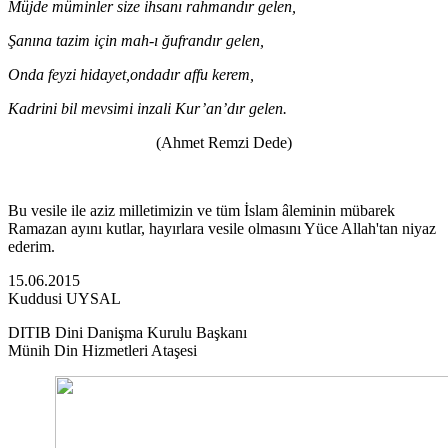
Müjde müminler size ihsanı rahmandır gelen,
Şanına tazim için mah-ı ğufrandır gelen,
Onda feyzi hidayet,ondadır affu kerem,
Kadrini bil mevsimi inzali Kur’an’dır gelen.
(Ahmet Remzi Dede)
Bu vesile ile aziz milletimizin ve tüm İslam âleminin mübarek
Ramazan ayını kutlar, hayırlara vesile olmasını Yüce Allah'tan niyaz
ederim.
15.06.2015
Kuddusi UYSAL
DITIB Dini Dani
şma Kurulu Ba
şkan
ı
Münih Din Hizmetleri Ataşesi