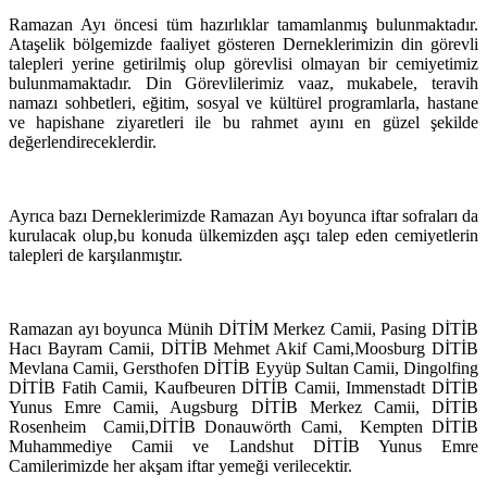
Ramazan Ayı öncesi tüm hazırlıklar tamamlanmış bulunmaktadır.
Ataşelik bölgemizde faaliyet gösteren Derneklerimizin din görevli
talepleri yerine getirilmiş olup görevlisi olmayan bir cemiyetimiz
bulunmamaktadır. Din Görevlilerimiz vaaz, mukabele, teravih
namazı sohbetleri, eğitim, sosyal ve kültürel programlarla, hastane
ve hapishane ziyaretleri ile bu rahmet ayını en güzel şekilde
değerlendireceklerdir.
Ayrıca bazı Derneklerimizde Ramazan Ayı boyunca iftar sofraları da
kurulacak olup,bu konuda ülkemizden aşçı talep eden cemiyetlerin
talepleri de karşılanmıştır.
Ramazan ayı boyunca Münih DİTİM Merkez Camii, Pasing DİTİB
Hacı Bayram Camii, DİTİB Mehmet Akif Cami,Moosburg DİTİB
Mevlana Camii, Gersthofen DİTİB Eyyüp Sultan Camii, Dingolfing
DİTİB Fatih Camii, Kaufbeuren DİTİB Camii, Immenstadt DİTİB
Yunus Emre Camii, Augsburg DİTİB Merkez Camii, DİTİB
Rosenheim
Camii,DİTİB Donauwörth Cami,
Kempten DİTİB
Muhammediye Camii ve Landshut DİTİB Yunus Emre
Camilerimizde her akşam iftar yemeği verilecektir.