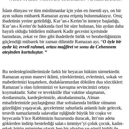
İslam dünyası ve tüm müslümanlar için yılın en önemli ayı, on bir
ayın sultanı mübarek Ramazan ayına erişmiş bulunmaktayız. Oruç
ibadetinin yerine getirildiği, Kur’an-ı Kerim’in inmeye başladığı,
Kur’an-ı Kerim’de hakkında özel bir süre bulunan, bin aydan daha
hayırlı olduğu bildirilen mübarek Kadir gecesini içerisinde
barındıran, zekat ve fitre gibi ibadetlerle birlik ve beraberliğimizin
güçlendiği mübarek bir zaman dilimidir Ramazan ayı. “
O öyle bir
aydır ki; evveli rahmet, ortası mağfiret ve sonu da Cehennem
ateşinden kurtuluştur. “
Bu nedenle
gönüllerimizde farklı bir heyacan hüküm sürmektedir.
Ramazan ayının manevi iklimi, yüreklerimizi, evlerimizi, sokak ve
mabetlerimizi kuşatırken, dudaklarımızdan dökülen dua sözcükleri
Ramazan’a olan özlemimizi ve kavuşma sevincimizi ortaya
koymaktadır. Sabır ve tevekkülle iftar vaktine ulaşmanın,
dostlarımızla, kardeşlerimizle, akrabalarımızla, Alman
misafirlerimizle paylaştığımız iftar sofralarında birlikte olmanın
güzelliğini yaşayacak, gecelerimiz sahurlarla anlamlı hale gelecek,
teravih namazlarında salavatlar eşliğinde büyük bir coşku ve
heyecanla Yüce Rabbimizin huzurunda duracak, Itri’nin adeta
göklerden indirip bestelediği salat-ı ümmiye’yi çoluk çocuk, kadın-
erkek bütün müminler olarak hep bir ağızdan ve gönül birliği ile