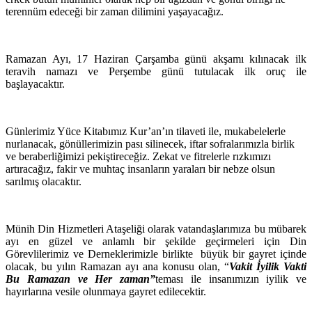
terennüm edeceği bir zaman dilimini yaşayacağız.
Ramazan Ayı,
17 Haziran Çarşamba
günü akşamı kılınacak ilk
teravih namazı ve Perşembe günü tutulacak ilk oruç ile
başlayacaktır.
Günlerimiz Yüce Kitabımız Kur’an’ın tilaveti ile, mukabelelerle
nurlanacak, gönüllerimizin pası silinecek, iftar sofralarımızla birlik
ve beraberliğimizi pekiştireceğiz. Zekat ve fitrelerle rızkımızı
artıracağız, fakir ve muhtaç insanların yaraları bir nebze olsun
sarılmış olacaktır.
Münih Din Hizmetleri Ataşeliği olarak vatandaşlarımıza bu mübarek
ayı en güzel ve anlamlı bir şekilde geçirmeleri için Din
Görevlilerimiz ve Derneklerimizle birlikte
büyük bir gayret içinde
olacak, bu yılın Ramazan ayı ana konusu olan,
“
Vakit İyilik Vakti
Bu Ramazan ve Her zaman”
teması ile insanımızın iyilik ve
hayırlarına vesile olunmaya gayret edilecektir.