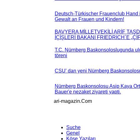
Deutsch-Türkischer Frauenclub Hand
Gewalt an Frauen und Kindern!
BAVYERA MİLLETVEKİLİ ARİF TA
İÇİŞLERİ BAKANI FRIEDRICH´E „Ç
T.C. Nürnberg Baskonsoloslugunda ulu
töreni
CSU' dan yeni Nürnberg Baskonsolosu
Nürnberg Baskonsolosu Asip Kaya Ort
Bauer'e nezaket ziyareti yapti.
ari-magazin
.Com
Suche
Genel
Köşe Yazıları