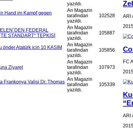
Zeh
yazıldı.
Arı Magazin
 in Hand im Kampf gegen
tarafından
102528
ARI /
yazıldı.
2015
Arı Magazin
ŞDELEN´DEN FEDERAL
tarafından
105887
İFTE STANDART“ TEPKİSİ
yazıldı.
Arı Magazin
 önder Atatürk icin 10 KASIM
Coş
tarafından
105856
yazıldı.
FC 
Arı Magazin
na Ziyaret
tarafından
107973
2015
yazıldı.
Arı Magazin
a Frankonya Valisi Dr. Thomas
tarafından
105339
yazıldı.
Ku
“Em
ARI 
2015