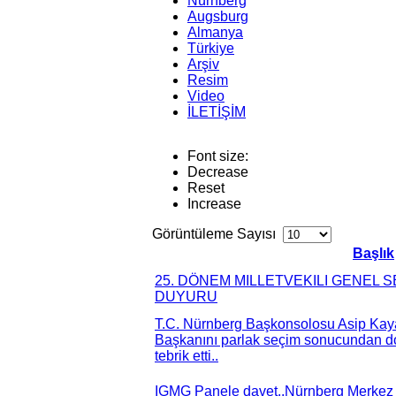
Nürnberg
Augsburg
Almanya
Türkiye
Arşiv
Resim
Video
İLETİŞİM
Font size:
Decrease
Reset
Increase
Görüntüleme Sayısı
Başlık
25. DÖNEM MILLETVEKILI GENEL 
DUYURU
T.C. Nürnberg Başkonsolosu Asip Kay
Başkanını parlak seçim sonucundan d
tebrik etti..
IGMG Panele davet..Nürnberg Merkez