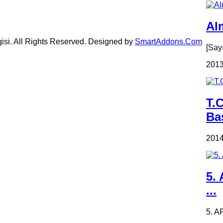
Alm
gisi. All Rights Reserved. Designed by
SmartAddons.Com
[Say
2013
T.
Ba
2014
5.
...
5. A