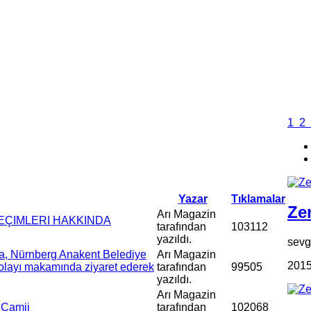
1
2
Yazar
Tıklamalar
Zen
Arı Magazin
SEÇIMLERI HAKKINDA
tarafından
103112
yazıldı.
sevgi
a, Nürnberg Anakent Belediye
Arı Magazin
2015
olayı makamında ziyaret ederek
tarafından
99505
yazıldı.
Arı Magazin
 Camii
tarafından
102068