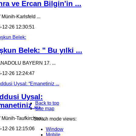
ra ve Ercan Bilgin'in ...
 Münih-Karlsfeld ...
-12-26 12:30:51
kun Belek: " Bu yılki ...
ANADOLU BAYERN 17. ...
-12-26 12:24:47
ddusi Uysal:
Back to top
anetiniz ...
Site map
/ Münih-Taufkirchen ...
Switch mode views:
-12-26 12:15:06
Window
Mobile