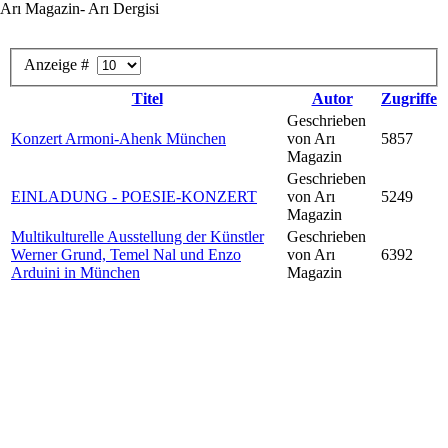
Arı Magazin- Arı Dergisi
Anzeige #
Titel
Autor
Zugriffe
Geschrieben
Konzert Armoni-Ahenk München
von Arı
5857
Magazin
Geschrieben
EINLADUNG - POESIE-KONZERT
von Arı
5249
Magazin
Multikulturelle Ausstellung der Künstler
Geschrieben
Werner Grund, Temel Nal und Enzo
von Arı
6392
Arduini in München
Magazin