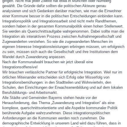
gingen. Nicht mal jeder Zweite hat etwa in München oder Nürnberg
gewählt. Die Gründe dafür sollten die politischen Akteure genau
analysieren und sich Gedanken darüber machen, wie man die Einwohner
einer Kommune besser in die politischen Entscheidungen einbinden kann.
Integrationspolitik und Integrationsarbeit sind nicht mehr Randthemen,
sondern haben in der gesamten Kommunalpolitik einen hohen Stellenwert.
Sie werden als Querschnittsaufgabe wahrgenommen. Dabei sollte man die
Integration als interaktiven Prozess zwischen Aufnahmegesellschaft und
Zugewanderten verstehen. So wie die zugewanderten Menschen im
eigenen Interesse Integrationsleistungen erbringen müssen, um erfolgreich
zu sein, müssen sich auch die Gesellschaft und ihre Institutionen dem
Wandel durch Zuwanderung anpassen.
Nach der Kommunalwahl brauchen wir jetzt überall eine
Integrationsoffensive!
Wir brauchen verlässliche Partner für erfolgreiche Integration. Weil nur im
örtlichen Miteinander entscheiden sich Erfolg oder Misserfolg von
Integrationsbemühungen: in den Stadtteilen und Wohnvierteln, den
Schulen, den Einrichtungen der Erwachsenenbildung und auf dem lokalen
Berufsbildungs- und Arbeitsmarkt.
Alle Städte und Gemeinden Bayerns stehen heute vor der
Herausforderung, das Thema „Zuwanderung und Integration“ als eine
komplexe, querschnittsorientierte und alle Aspekte kommunaler Politik
berührende Aufgabe wahrzunehmen. Diese integrationspolitischen
Anforderungen an die Kommunen werden noch zunehmen. Die
demographische Entwicklung in unserem Land wird dazu führen, dass in