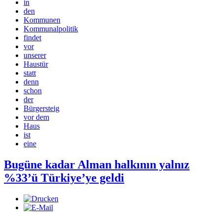
in
den
Kommunen
Kommunalpolitik
findet
vor
unserer
Haustür
statt
denn
schon
der
Bürgersteig
vor dem
Haus
ist
eine
Bugüne kadar Alman halkının yalnız
%33’ü Türkiye’ye geldi