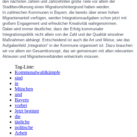
den nächsten Jahren und Jahrzehnten große Teile vor allem der
Stadtbevölkerung einen Migrationshintergrund haben werden.
In zahlreichen Kommunen in Bayern, die bereits über einen hohen
Migrantenanteil verfügen, werden Integrationsaufgaben schon jetzt mit
großem Engagement und erfreulicher Kreativität wahrgenommen.
Dabei wird immer deutlicher, dass der Erfolg kommunaler
Integrationspolitik nicht allein von der Zahl und der Qualität einzelner
Maßnahmen abhängt. Entscheidend ist auch die Art und Weise, wie das
Aufgabenfeld „Integration“ in der Kommune organisiert ist. Dazu brauchen
wir vor allem ein Gesamtkonzept, das wir gemeinsam mit allen relevanten
Akteuren und Migrantenverbänden entwickeln müssen.
Tag-Liste:
Kommunalwahlkämpfe
sind
in
München
und
Bayern
vorbei
Jetzt beginnt
die
tägliche
politische
Arbeit