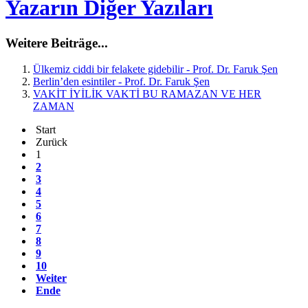
Yazarın Diğer Yazıları
Weitere Beiträge...
Ülkemiz ciddi bir felakete gidebilir - Prof. Dr. Faruk Şen
Berlin’den esintiler - Prof. Dr. Faruk Şen
VAKİT İYİLİK VAKTİ BU RAMAZAN VE HER
ZAMAN
Start
Zurück
1
2
3
4
5
6
7
8
9
10
Weiter
Ende