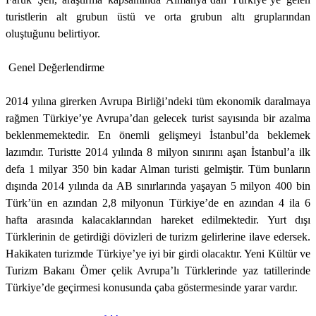
turistlerin alt grubun üstü ve orta grubun altı gruplarından
oluştuğunu belirtiyor.
Genel Değerlendirme
2014 yılına girerken Avrupa Birliği’ndeki tüm ekonomik daralmaya
rağmen Türkiye’ye Avrupa’dan gelecek turist sayısında bir azalma
beklenmemektedir. En önemli gelişmeyi İstanbul’da beklemek
lazımdır. Turistte 2014 yılında 8 milyon sınırını aşan İstanbul’a ilk
defa 1 milyar 350 bin kadar Alman turisti gelmiştir. Tüm bunların
dışında 2014 yılında da AB sınırlarında yaşayan 5 milyon 400 bin
Türk’ün en azından 2,8 milyonun Türkiye’de en azından 4 ila 6
hafta arasında kalacaklarından hareket edilmektedir. Yurt dışı
Türklerinin de getirdiği dövizleri de turizm gelirlerine ilave edersek.
Hakikaten turizmde Türkiye’ye iyi bir girdi olacaktır. Yeni Kültür ve
Turizm Bakanı Ömer çelik Avrupa’lı Türklerinde yaz tatillerinde
Türkiye’de geçirmesi konusunda çaba göstermesinde yarar vardır.