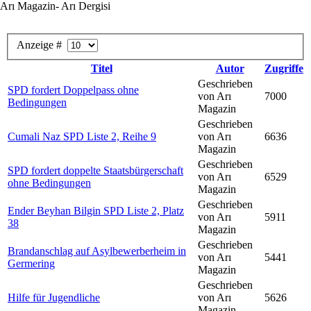
Arı Magazin- Arı Dergisi
Anzeige #
Titel
Autor
Zugriffe
Geschrieben
SPD fordert Doppelpass ohne
von Arı
7000
Bedingungen
Magazin
Geschrieben
Cumali Naz SPD Liste 2, Reihe 9
von Arı
6636
Magazin
Geschrieben
SPD fordert doppelte Staatsbürgerschaft
von Arı
6529
ohne Bedingungen
Magazin
Geschrieben
Ender Beyhan Bilgin SPD Liste 2, Platz
von Arı
5911
38
Magazin
Geschrieben
Brandanschlag auf Asylbewerberheim in
von Arı
5441
Germering
Magazin
Geschrieben
Hilfe für Jugendliche
von Arı
5626
Magazin