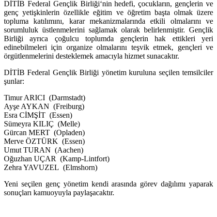
DİTİB Federal Gençlik Birliği‘nin hedefi, çocukların, gençlerin ve
genç yetişkinlerin özellikle eğitim ve öğretim başta olmak üzere
topluma katılımını, karar mekanizmalarında etkili olmalarını ve
sorumluluk üstlenmelerini sağlamak olarak belirlenmiştir. Gençlik
Birliği ayrıca çoğulcu toplumda gençlerin hak ettikleri yeri
edinebilmeleri için organize olmalarını teşvik etmek, gençleri ve
örgütlenmelerini desteklemek amacıyla hizmet sunacaktır.
DİTİB Federal Gençlik Birliği yönetim kuruluna seçilen temsilciler
şunlar:
Timur ARICI (Darmstadt)
Ayşe AYKAN (Freiburg)
Esra CİMŞİT (Essen)
Sümeyra KILIÇ (Melle)
Gürcan MERT (Opladen)
Merve ÖZTÜRK (Essen)
Umut TURAN (Aachen)
Oğuzhan UÇAR (Kamp-Lintfort)
Zehra YAVUZEL (Elmshorn)
Yeni seçilen genç yönetim kendi arasında görev dağılımı yaparak
sonuçları kamuoyuyla paylaşacaktır.