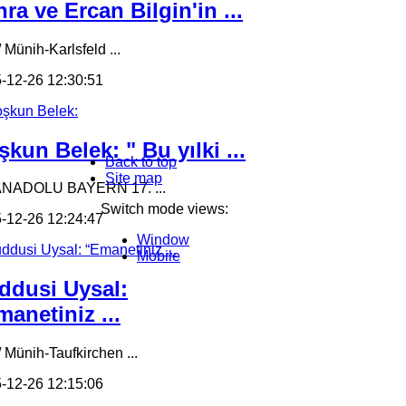
ra ve Ercan Bilgin'in ...
 Münih-Karlsfeld ...
-12-26 12:30:51
kun Belek: " Bu yılki ...
Back to top
Site map
ANADOLU BAYERN 17. ...
Switch mode views:
-12-26 12:24:47
Window
Mobile
ddusi Uysal:
anetiniz ...
/ Münih-Taufkirchen ...
-12-26 12:15:06