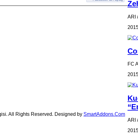
Zeh
ARI /
2015
Coş
FC 
2015
Ku
“Em
gisi. All Rights Reserved. Designed by
SmartAddons.Com
ARI 
2015