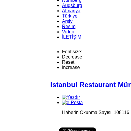
Nürnberg
Augsburg
Almanya
Türkiye
Arşiv
Resim
Video
İLETİŞİM
Font size:
Decrease
Reset
Increase
Istanbul Restaurant Mü
Haberin Okunma Sayısı: 108116