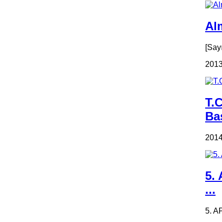
Alm
[Say
2013
T.
Ba
2014
5.
...
5. A