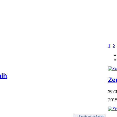
1
2
nih
Zen
sevgi
2015
Facebook`ta Paylaş