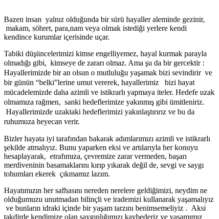
Bazen insan yalnız olduğunda bir sürü hayaller aleminde gezinir,
makam, söhret, para,nam veya olmak istediği yerlere kendi
kendince kurumlar içerisinde uçar.
Tabiki düşüncelerimizi kimse engelliyemez, hayal kurmak parayla
olmadığı gibi, kimseye de zararı olmaz. Ama
ş
u da bir gercektir :
Hayallerimizde bir an olsun o mutluluğu yaşamak bizi sevindirir ve
bir günün “belki”lerine umut vererek, hayallerimiz bizi hayat
mücadelemizde daha azimli ve istikrarlı yapmaya iteler. Hedefe uzak
olmamıza rağmen, sanki hedeflerimize yakınmış gibi ümitleniriz.
Hayallerimizde uzaktaki hedeflerimizi yakınlaştırırız ve bu da
ruhumuza heyecan verir.
Bizler hayata iyi tarafından bakarak adımlarımızı azimli ve istikrarlı
şekilde atmalıyız. Bunu yaparken eksi ve artılarıyla her konuyu
hesaplayarak, etrafımıza, çevremize zarar vermeden, başarı
merdiveninin basamaklarını kırıp yıkarak değil de, sevgi ve saygı
tohumları ekerek çıkmamız lazım.
Hayatımızın her safhasını nereden nerelere geldiğimizi, neydim ne
olduğumuzu unutmadan bilinçli ve irademizi kullanarak yaşamalıyız
ve bunların idraki içinde bir yaşam tarzını benimsemeliyiz . Aksi
takdirde kendimize olan saygınlığımızı kaybederiz ve yaşamımız