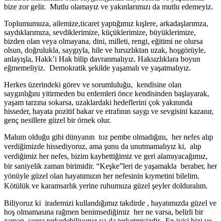
bize zor gelir. Mutlu olamayız ve yakınlarımızı da mutlu edemeyiz.
Toplumumuza, ailemize,ticaret yaptığımız kışlere, arkadaşlarımza,
saydıklarımıza, sevdiklerimize, küçüklerimize, büyüklerimize,
bizden olan veya olmayana, dini, milleti, rengi, eğitimi ne olursa
olsun, doğrulukla, saygıyla, hile ve hırsızlıktan uzak, hoşgörüyle,
anlayışla, Hakk’i Hak bilip davranmalıyız. Haksızlıklara boyun
eğmemeliyiz. Demokratik şekilde yaşamalı ve yaşatmalıyız.
Herkes üzerindeki görev ve sorumluluğu, kendisine olan
saygınlığını yitirmeden bu erdemleri önce kendisinden başlayarak,
yaşam tarzına sokarsa, uzaklardaki hedeflerini çok yakınında
hisseder, hayata pozitif bakar ve etrafının saygı ve sevgisini kazanır,
genç nesillere güzel bir örnek olur.
Malum olduğu gibi dünyanın toz pembe olmadığını, her nefes alıp
verdiğimizde
hissediyoruz, ama şunu da unutmamalıyız ki, alıp
verdiğimiz her nefes, bizim kaybettiğimiz ve geri alamıyacağımız,
bir saniyelik zaman birimidir. “Keşke”leri de yaşamakla beraber, her
yönüyle güzel olan hayatımızın her nefesinin kıymetini bilelim.
Kötülük ve karamsarlık yerine ruhumuza güzel şeyler dolduralım.
Biliyoruz ki irademizi kullandığımız takdirde , hayatımızda güzel ve
hoş olmamasına rağmen benimsediğimiz her ne varsa, belirli bir
zaman sonra terkedebiliyoruz ya da terketmişizdir. En iyisi bizi ve