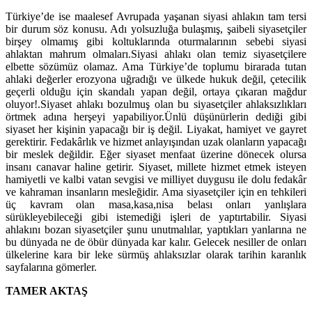
Türkiye’de ise maalesef Avrupada yaşanan siyasi ahlakın tam tersi
bir durum söz konusu. Adı yolsuzluğa bulaşmış, şaibeli siyasetçiler
birşey olmamış gibi koltuklarında oturmalarının sebebi siyasi
ahlaktan mahrum olmaları.Siyasi ahlakı olan temiz siyasetçilere
elbette sözümüz olamaz. Ama Türkiye’de toplumu birarada tutan
ahlaki değerler erozyona uğradığı ve ülkede hukuk değil, çetecilik
geçerli olduğu için skandalı yapan değil, ortaya çıkaran mağdur
oluyor!.Siyaset ahlakı bozulmuş olan bu siyasetçiler ahlaksızlıkları
örtmek adına herşeyi yapabiliyor.Ünlü düşünürlerin dediği gibi
siyaset her kişinin yapacağı bir iş değil. Liyakat, hamiyet ve gayret
gerektirir. Fedakârlık ve hizmet anlayışından uzak olanların yapacağı
bir meslek değildir. Eğer siyaset menfaat üzerine dönecek olursa
insanı canavar haline getirir. Siyaset, millete hizmet etmek isteyen
hamiyetli ve kalbi vatan sevgisi ve milliyet duygusu ile dolu fedakâr
ve kahraman insanların mesleğidir. Ama siyasetçiler için en tehkileri
üç kavram olan masa,kasa,nisa belası onları yanlışlara
sürükleyebileceği gibi istemediği işleri de yaptırtabilir. Siyasi
ahlakını bozan siyasetçiler şunu unutmalılar, yaptıkları yanlarına ne
bu dünyada ne de öbür dünyada kar kalır. Gelecek nesiller de onları
ülkelerine kara bir leke sürmüş ahlaksızlar olarak tarihin karanlık
sayfalarına gömerler.
TAMER AKTAŞ