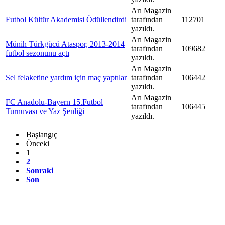
Arı Magazin
Futbol Kültür Akademisi Ödüllendirdi
tarafından
112701
yazıldı.
Arı Magazin
Münih Türkgücü Ataspor, 2013-2014
tarafından
109682
futbol sezonunu açtı
yazıldı.
Arı Magazin
Sel felaketine yardım için maç yaptılar
tarafından
106442
yazıldı.
Arı Magazin
FC Anadolu-Bayern 15.Futbol
tarafından
106445
Turnuvası ve Yaz Şenliği
yazıldı.
Başlangıç
Önceki
1
2
Sonraki
Son