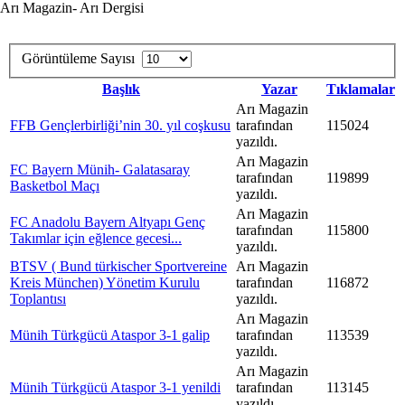
Arı Magazin- Arı Dergisi
Görüntüleme Sayısı
Başlık
Yazar
Tıklamalar
Arı Magazin
FFB Gençlerbirliği’nin 30. yıl coşkusu
tarafından
115024
yazıldı.
Arı Magazin
FC Bayern Münih- Galatasaray
tarafından
119899
yazıldı.
Arı Magazin
FC Anadolu Bayern Altyapı Genç
tarafından
115800
Takımlar için eğlence gecesi...
yazıldı.
BTSV ( Bund türkischer Sportvereine
Arı Magazin
Kreis München) Yönetim Kurulu
tarafından
116872
Toplantısı
yazıldı.
Arı Magazin
Münih Türkgücü Ataspor 3-1 galip
tarafından
113539
yazıldı.
Arı Magazin
Münih Türkgücü Ataspor 3-1 yenildi
tarafından
113145
yazıldı.