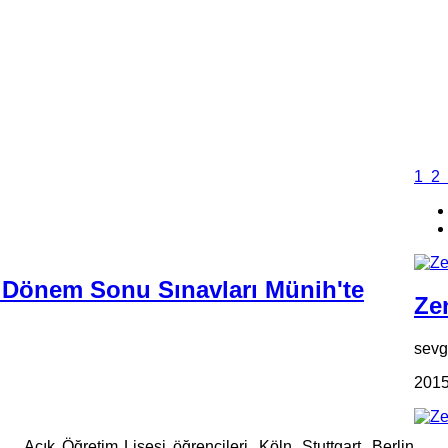
1
2
. Dönem Sonu Sınavları Münih'te
Zen
sevgi
2015
Açık Öğretim Lisesi öğrencileri, Köln, Stuttgart, Berlin