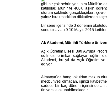
gibi bir çok şehrin yanı sıra Münih'te 
katıldılar. Münih'te 400'ü aşkın öğre
oturum şeklinde gerçekleşirken, çevre 
yalnız bırakmadıkları dikkatlerden kaç
Bir sene içerisinde 3 dönemin okutuld
sonu sınavları 9-10 Mayıs 2015 tarihler
Ak Akademi, Münihli Türklere üniver
Açık Öğretim Lisesi Batı Avrupa Progr
edilmesine imkan sağlayan eğitim sis
Akademi, bu yıl da Açık Öğretim ve
ediyor.
Almanya`da hangi okuldan mezun olunu
mecburiyeti olmadan, işinizi kaybetm
sadece bir kaç dönem içerisinde alına
üniversite okunabilmektedir.