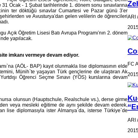
Zeh
de 31 Ocak - 1 Şubat tarihlerinde 1. dönem sonu sınavlarına
ncinin ter döktüğü sınavlar Cumartesi ve Pazar günü 3'er
şehirlerden ve Avusturya'dan gelen velilerin de öğrencileri
ARI /
madı.
2015
ugu Açık Öğretim Lisesi Batı Avrupa Programı'nın 2. dönem
inde yapılacak.
Coş
site imkanı vermeye devam ediyor.
FC 
amı`na (AÖL- BAP) kayıt olunmakla lise diplomasının elde
temini, Münih`te yaşayan Türk gençlerine de ulaştıran Ak
2015
 Yurtdışı Öğrenci Seçme Sınavı (YÖS) kurslarına devam
Ku
rsa olunsun (Hauptschule, Realschule vs.), derse girme
eden veya mesleki eğitime de aynı şekilde devam ederek,
“Em
n lise diplomasıyla ister Almanya`da, isterse Türkiye`de
ARI 
2015