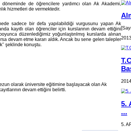
yıt döneminde de öğrencilere yardımcı olan Ak Akademi,
lık hizmetleri de vermektedir.
Alm
enede sadece bir defa yapılabildiği vurgusunu yapan Ak
[Say
a kayıtlı olan öğrenciler için kurslarının devam ettiğini
 boyunca düzenlediğimiz yoğunlaştırılmış kurslarda alınan
2013
rsa devam etme kararı aldık. Ancak bu sene gelen talepler
ık" şeklinde konuştu.
T.
Ba
2014
ezun olarak üniversite eğitimine başlayacak olan Ak
ıtlarının devam ettiğini belirtti.
5.
...
5. A