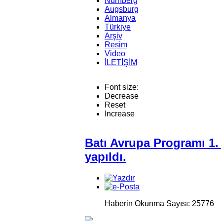
Nürnberg
Augsburg
Almanya
Türkiye
Arşiv
Resim
Video
İLETİŞİM
Font size:
Decrease
Reset
Increase
Batı Avrupa Programı 1
yapıldı.
Haberin Okunma Sayısı: 25776