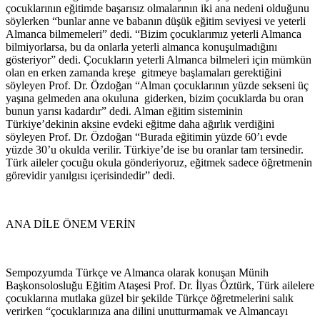
çocuklarının eğitimde başarısız olmalarının iki ana nedeni olduğunu
söylerken “bunlar anne ve babanın düşük eğitim seviyesi ve yeterli
Almanca bilmemeleri” dedi. “Bizim çocuklarımız yeterli Almanca
bilmiyorlarsa, bu da onlarla yeterli almanca konuşulmadığını
gösteriyor” dedi. Çocukların yeterli Almanca bilmeleri için mümkün
olan en erken zamanda kreşe
gitmeye başlamaları gerektiğini
söyleyen Prof. Dr. Özdoğan “Alman çocuklarının yüzde sekseni üç
yaşına gelmeden ana okuluna
giderken, bizim çocuklarda bu oran
bunun yarısı kadardır” dedi. Alman eğitim sisteminin
Türkiye’dekinin aksine evdeki eğitme daha ağırlık verdiğini
söyleyen Prof. Dr. Özdoğan “Burada eğitimin yüzde 60’ı evde
yüzde 30’u okulda verilir. Türkiye’de ise bu oranlar tam tersinedir.
Türk aileler çocuğu okula gönderiyoruz, eğitmek sadece öğretmenin
görevidir yanılgısı içerisindedir” dedi.
ANA DİLE ÖNEM VERİN
Sempozyumda Türkçe ve Almanca olarak konuşan Münih
Başkonsolosluğu Eğitim Ataşesi Prof. Dr. İlyas Öztürk, Türk ailelere
çocuklarına mutlaka güzel bir şekilde Türkçe öğretmelerini salık
verirken “çocuklarınıza ana dilini unutturmamak ve Almancayı