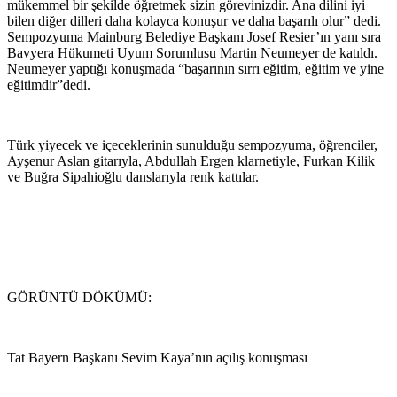
mükemmel bir şekilde öğretmek sizin görevinizdir. Ana dilini iyi
bilen diğer dilleri daha kolayca konuşur ve daha başarılı olur” dedi.
Sempozyuma Mainburg Belediye Başkanı Josef Resier’ın yanı sıra
Bavyera Hükumeti Uyum Sorumlusu Martin Neumeyer de katıldı.
Neumeyer yaptığı konuşmada “başarının sırrı eğitim, eğitim ve yine
eğitimdir”dedi.
Türk yiyecek ve içeceklerinin sunulduğu sempozyuma, öğrenciler,
Ayşenur Aslan gitarıyla, Abdullah Ergen klarnetiyle, Furkan Kilik
ve Buğra Sipahioğlu danslarıyla renk kattılar.
GÖRÜNTÜ DÖKÜMÜ:
Tat Bayern Başkanı Sevim Kaya’nın açılış konuşması