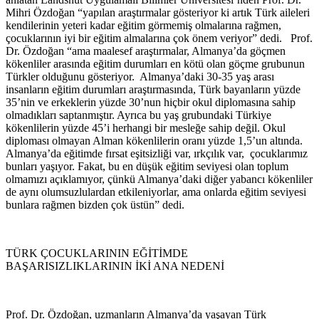
Mihri Özdoğan “yapılan araştırmalar gösteriyor ki artık Türk aileleri
kendilerinin yeteri kadar eğitim görmemiş olmalarına rağmen,
çocuklarının iyi bir eğitim almalarına çok önem veriyor” dedi.
Prof.
Dr. Özdoğan “ama maalesef araştırmalar, Almanya’da göçmen
kökenliler arasında eğitim durumları en kötü olan göçme grubunun
Türkler olduğunu gösteriyor.
Almanya’daki 30-35 yaş arası
insanların eğitim durumları araştırmasında, Türk bayanların yüzde
35’nin ve erkeklerin yüzde 30’nun hiçbir okul diplomasına sahip
olmadıkları saptanmıştır. Ayrıca bu yaş grubundaki Türkiye
kökenlilerin yüzde 45’i herhangi bir mesleğe sahip değil. Okul
diploması olmayan Alman kökenlilerin oranı yüzde 1,5’un altında.
Almanya’da eğitimde fırsat eşitsizliği var, ırkçılık var,
çocuklarımız
bunları yaşıyor. Fakat, bu en düşük eğitim seviyesi olan toplum
olmamızı açıklamıyor, çünkü Almanya’daki diğer yabancı kökenliler
de aynı olumsuzlulardan etkileniyorlar, ama onlarda eğitim seviyesi
bunlara rağmen bizden çok üstün” dedi.
TÜRK ÇOCUKLARININ EĞİTİMDE
BAŞARISIZLIKLARININ İKİ ANA NEDENİ
Prof. Dr. Özdoğan, uzmanların Almanya’da yaşayan Türk