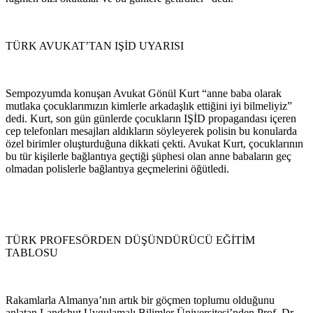
TÜRK AVUKAT’TAN IŞİD UYARISI
Sempozyumda konuşan Avukat Gönül Kurt “anne baba olarak
mutlaka çocuklarımızın kimlerle arkadaşlık ettiğini iyi bilmeliyiz”
dedi. Kurt, son gün günlerde çocukların IŞİD propagandası içeren
cep telefonları mesajları aldıkların söyleyerek polisin bu konularda
özel birimler oluşturduğuna dikkati çekti. Avukat Kurt, çocuklarının
bu tür kişilerle bağlantıya geçtiği şüphesi olan anne babaların geç
olmadan polislerle bağlantıya geçmelerini öğütledi.
TÜRK PROFESÖRDEN DÜŞÜNDÜRÜCÜ EĞİTİM
TABLOSU
Rakamlarla Almanya’nın artık bir göçmen toplumu olduğunu
anlatan Landshut Uygulamalı Bilimler Üniversitesi’nden Prof. Dr.