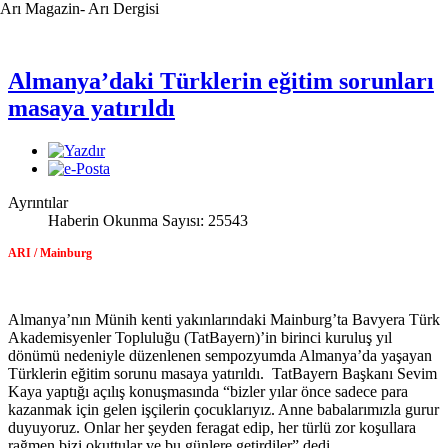
Arı Magazin- Arı Dergisi
Almanya’daki Türklerin eğitim sorunları
masaya yatırıldı
Ayrıntılar
Haberin Okunma Sayısı: 25543
ARI / Mainburg
Almanya’nın Münih kenti yakınlarındaki Mainburg’ta Bavyera Türk
Akademisyenler Topluluğu (TatBayern)’in birinci kuruluş yıl
dönümü nedeniyle düzenlenen sempozyumda Almanya’da yaşayan
Türklerin eğitim sorunu masaya yatırıldı.
TatBayern Başkanı Sevim
Kaya yaptığı açılış konuşmasında “bizler yılar önce sadece para
kazanmak için gelen işçilerin çocuklarıyız. Anne babalarımızla gurur
duyuyoruz. Onlar her şeyden feragat edip, her türlü zor koşullara
rağmen bizi okuttular ve bu günlere getirdiler” dedi.