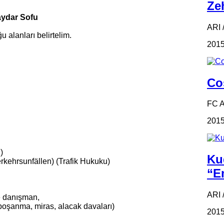
Zeh
aydar Sofu
ARI /
 alanları belirtelim.
2015
Coş
FC 
2015
)
Ku
rkehrsunfällen) (Trafik Hukuku)
“Em
ARI 
e danışman,
boşanma, miras, alacak davaları)
2015