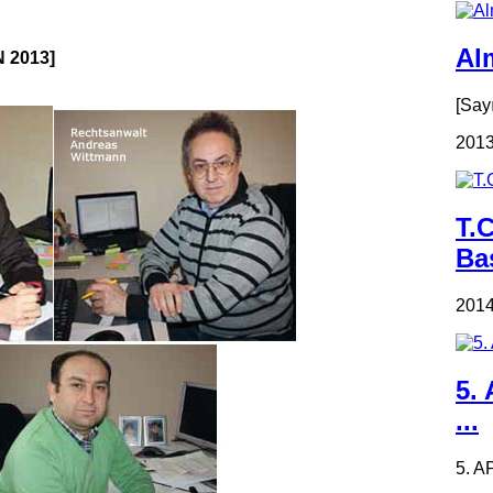
Alm
N 2013]
[Say
2013
T.
Ba
2014
5.
...
5. A