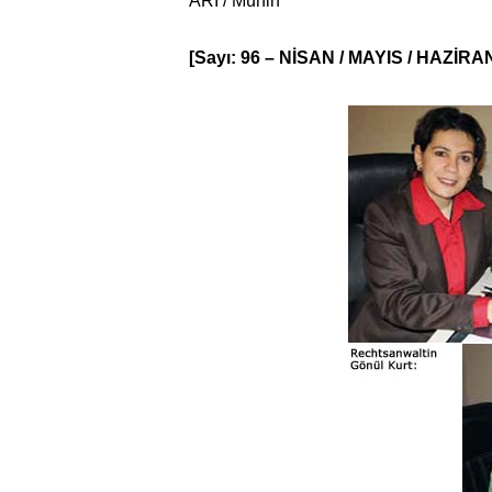
ARI / Münih
[Sayı: 96 – NİSAN / MAYIS / HAZİRA