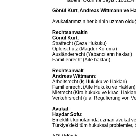
Haberin Okunma Sayısı: 105254
Gönül Kurt, Andreas Wittmann ve H
Avukatlarımızın her birinin uzman olduğu
Rechtsanwaltin
Gönül Kurt:
Strafrecht (Ceza Hukuku)
Opferschutz (Mağdur Koruma)
Ausländerrecht (Yabancıların hakları)
Familienrecht (Aile hakları)
Rechtsanwalt
Andreas Wittmann:
Arbeitsrecht (İş Hukuku ve Hakları)
Familienrecht (Aile Hukuku ve Hakları)
Mietrecht (Kira hukuku ve kiracı Hakları
Verkehrsrecht (u.a. Regulierung von Ve
Avukat
Haydar Sofu:
Emeklilik konularında uzman avukat v
Türkiye'deki tüm hukuksal problemler, 