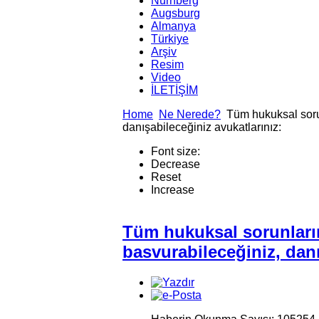
Nürnberg
Augsburg
Almanya
Türkiye
Arşiv
Resim
Video
İLETİŞİM
Home
Ne Nerede?
Tüm hukuksal soru
danışabileceğiniz avukatlarınız:
Font size:
Decrease
Reset
Increase
Tüm hukuksal sorunları
basvurabileceğiniz, danı