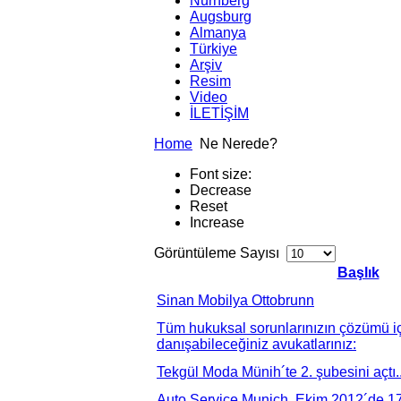
Nürnberg
Augsburg
Almanya
Türkiye
Arşiv
Resim
Video
İLETİŞİM
Home
Ne Nerede?
Font size:
Decrease
Reset
Increase
Görüntüleme Sayısı
Başlık
Sinan Mobilya Ottobrunn
Tüm hukuksal sorunlarınızın çözümü iç
danışabileceğiniz avukatlarınız:
Tekgül Moda Münih´te 2. şubesini açtı..
Auto Service Munich, Ekim 2012´de 17.