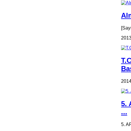
Alm
[Say
2013
T.
Ba
2014
5.
...
5. A