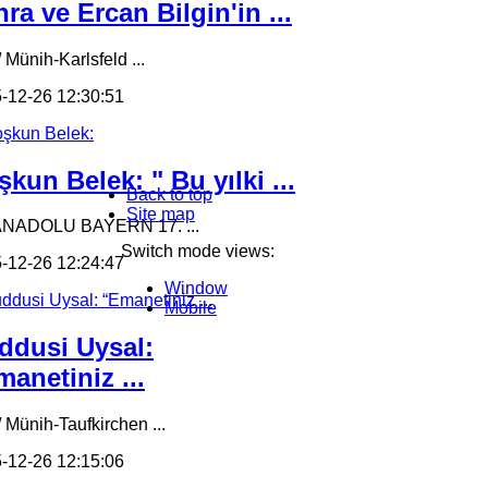
ra ve Ercan Bilgin'in ...
 Münih-Karlsfeld ...
-12-26 12:30:51
kun Belek: " Bu yılki ...
Back to top
Site map
ANADOLU BAYERN 17. ...
Switch mode views:
-12-26 12:24:47
Window
Mobile
ddusi Uysal:
anetiniz ...
/ Münih-Taufkirchen ...
-12-26 12:15:06