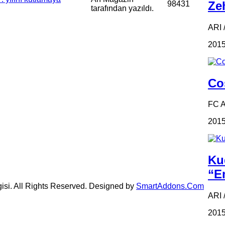
Zeh
98431
tarafından yazıldı.
ARI /
2015
Coş
FC 
2015
Ku
“Em
gisi. All Rights Reserved. Designed by
SmartAddons.Com
ARI 
2015