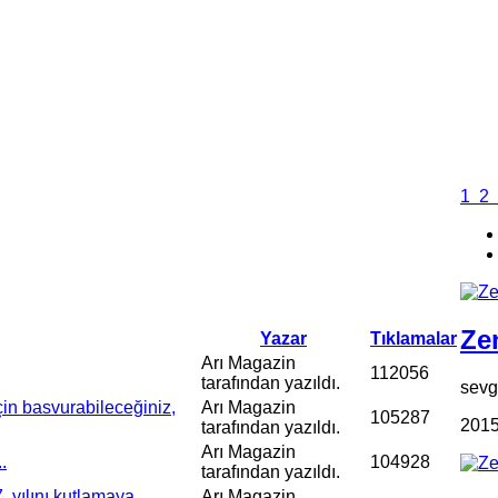
1
2
Zen
Yazar
Tıklamalar
Arı Magazin
112056
tarafından yazıldı.
sevgi
in basvurabileceğiniz,
Arı Magazin
105287
2015
tarafından yazıldı.
Arı Magazin
.
104928
tarafından yazıldı.
 yılını kutlamaya
Arı Magazin