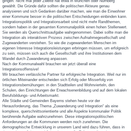
gingen. Nicht mal jeder Zweite hat etwa in München oder Nürnberg
gewählt. Die Gründe dafür sollten die politischen Akteure genau
analysieren und sich Gedanken darüber machen, wie man die Einwohner
einer Kommune besser in die politischen Entscheidungen einbinden kann.
Integrationspolitik und Integrationsarbeit sind nicht mehr Randthemen,
sondern haben in der gesamten Kommunalpolitik einen hohen Stellenwert.
Sie werden als Querschnittsaufgabe wahrgenommen. Dabei sollte man die
Integration als interaktiven Prozess zwischen Aufnahmegesellschaft und
Zugewanderten verstehen. So wie die zugewanderten Menschen im
eigenen Interesse Integrationsleistungen erbringen müssen, um erfolgreich
zu sein, müssen sich auch die Gesellschaft und ihre Institutionen dem
Wandel durch Zuwanderung anpassen.
Nach der Kommunalwahl brauchen wir jetzt überall eine
Integrationsoffensive!
Wir brauchen verlässliche Partner für erfolgreiche Integration. Weil nur im
örtlichen Miteinander entscheiden sich Erfolg oder Misserfolg von
Integrationsbemühungen: in den Stadtteilen und Wohnvierteln, den
Schulen, den Einrichtungen der Erwachsenenbildung und auf dem lokalen
Berufsbildungs- und Arbeitsmarkt.
Alle Städte und Gemeinden Bayerns stehen heute vor der
Herausforderung, das Thema „Zuwanderung und Integration“ als eine
komplexe, querschnittsorientierte und alle Aspekte kommunaler Politik
berührende Aufgabe wahrzunehmen. Diese integrationspolitischen
Anforderungen an die Kommunen werden noch zunehmen. Die
demographische Entwicklung in unserem Land wird dazu führen, dass in