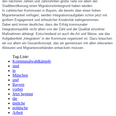
den nächsten Jahren und Jahrzehnten große Teile vor allem der
Stadtbevölkerung einen Migrationshintergrund haben werden.
In zahlreichen Kommunen in Bayern, die bereits über einen hohen
Migrantenanteil verfügen, werden Integrationsaufgaben schon jetzt mit
großem Engagement und erfreulicher Kreativität wahrgenommen.
Dabei wird immer deutlicher, dass der Erfolg kommunaler
Integrationspolitik nicht allein von der Zahl und der Qualität einzelner
Maßnahmen abhängt. Entscheidend ist auch die Art und Weise, wie das
Aufgabenfeld „Integration“ in der Kommune organisiert ist. Dazu brauchen
wir vor allem ein Gesamtkonzept, das wir gemeinsam mit allen relevanten
Akteuren und Migrantenverbänden entwickeln müssen.
Tag-Liste:
Kommunalwahlkämpfe
sind
in
München
und
Bayern
vorbei
Jetzt beginnt
die
tägliche
politische
Arbeit