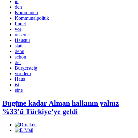
in
den
Kommunen
Kommunalpolitik
findet
vor
unserer
Haustür
statt
denn
schon
der
Bürgersteig
vor dem
Haus
ist
eine
Bugüne kadar Alman halkının yalnız
%33’ü Türkiye’ye geldi