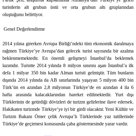
turistlerin alt grubun üstü ve orta grubun altı gruplarından
oluştuğunu belirtiyor.
Genel Değerlendirme
2014 yılına girerken Avrupa Birliği’ndeki tüm ekonomik daralmaya
rağmen Türkiye’ye Avrupa’dan gelecek turist sayısında bir azalma
beklenmemektedir. En önemli gelişmeyi İstanbul’da beklemek
lazımdır. Turistte 2014 yılında 8 milyon sınırını aşan İstanbul’a ilk
defa 1 milyar 350 bin kadar Alman turisti gelmiştir. Tüm bunların
dışında 2014 yılında da AB sınırlarında yaşayan 5 milyon 400 bin
Türk’ün en azından 2,8 milyonun Türkiye’de en azından 4 ila 6
hafta arasında kalacaklarından hareket edilmektedir. Yurt dışı
Türklerinin de getirdiği dövizleri de turizm gelirlerine ilave edersek.
Hakikaten turizmde Türkiye’ye iyi bir girdi olacaktır. Yeni Kültür ve
Turizm Bakanı Ömer çelik Avrupa’lı Türklerinde yaz tatillerinde
Türkiye’de geçirmesi konusunda çaba göstermesinde yarar vardır.