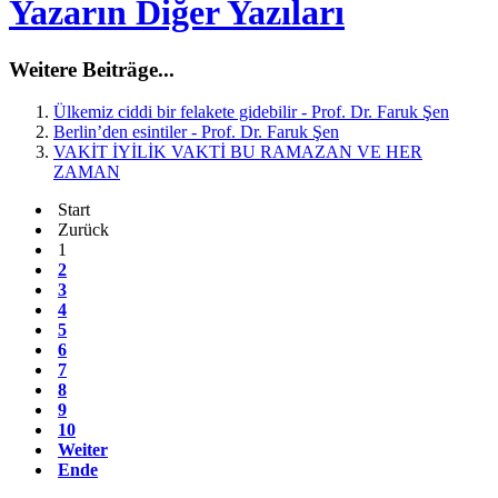
Yazarın Diğer Yazıları
Weitere Beiträge...
Ülkemiz ciddi bir felakete gidebilir - Prof. Dr. Faruk Şen
Berlin’den esintiler - Prof. Dr. Faruk Şen
VAKİT İYİLİK VAKTİ BU RAMAZAN VE HER
ZAMAN
Start
Zurück
1
2
3
4
5
6
7
8
9
10
Weiter
Ende