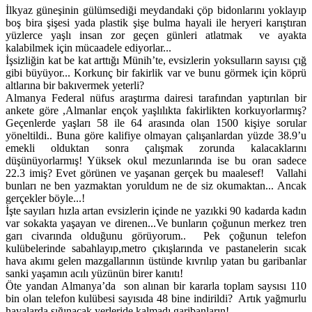
İlkyaz güneşinin gülümsediği meydandaki çöp bidonlarını yoklayıp
boş bira şişesi yada plastik şişe bulma hayali ile heryeri karıştıran
yüzlerce yaşlı insan zor geçen günleri atlatmak ve ayakta
kalabilmek için mücaadele ediyorlar...
İşsizliğin kat be kat arttığı Münih’te, evsizlerin yoksulların sayısı çığ
gibi büyüyor... Korkunç bir fakirlik var ve bunu görmek için köprü
altlarına bir bakıvermek yeterli?
Almanya Federal nüfus araştırma dairesi tarafından yaptırılan bir
ankete göre ,Almanlar ençok yaşlılıkta fakirlikten korkuyorlarmış?
Geçenlerde yaşları 58 ile 64 arasında olan 1500 kişiye sorular
yöneltildi.. Buna göre kalifiye olmayan çalışanlardan yüzde 38.9’u
emekli olduktan sonra çalışmak zorunda kalacaklarını
düşünüyorlarmış! Yüksek okul mezunlarında ise bu oran sadece
22.3 imiş? Evet görünen ve yaşanan gerçek bu maalesef! Vallahi
bunları ne ben yazmaktan yoruldum ne de siz okumaktan... Ancak
gerçekler böyle...!
İşte sayıları hızla artan evsizlerin içinde ne yazıkki 90 kadarda kadın
var sokakta yaşayan ve direnen...Ve bunların çoğunun merkez tren
garı civarında olduğunu görüyorum.. Pek çoğunun telefon
kulübelerinde sabahlayıp,metro çıkışlarında ve pastanelerin sıcak
hava akımı gelen mazgallarının üstünde kıvrılıp yatan bu garibanlar
sanki yaşamın acılı yüzünün birer kanıtı!
Öte yandan Almanya’da son alınan bir kararla toplam saysısı 110
bin olan telefon kulübesi sayısıda 48 bine indirildi? Artık yağmurlu
havalarda sığınacak yerleride kalmadı garibanların!