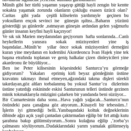
Münih gibi her türlü yaşamın yaşayıp gittiği hayli zengin bir kentte
sokakta yaşamak zorunda olanların çokluğu esasen üzücü olan?
Caritas gibi yada çeşitli kiliselerin yardımıyle geçinen bu
yoksulların ençok sevinci ise güneşin ışıltısı...Baharın yüzünü
gösterdiği şu günlerde ,ısıtmayan güneşin ardından gelen yağmurlu
günler insanın keyfini hayli kaçırıyor!
Ve sık sık Marien meydanından geçiyorum hafta sonlarında...Canlı
heykellerin yanısıra sokak müzisyenleri yine iş
başındalar...Münih’te yıllar önce sokak müzisyenleri derneğini
kuran yine meydanın en kıdemlisi Akordeoncu İvan Hajek yine tek
başına etrafında toplanan ve geniş halkalar çizen dinleyicileri yine
akardeonu ile büyülüyor...
Ben ise Peter kilisesinin köşesindeki Santurcu’yu görmeğe
gidiyorum? Yakaları eprimiş kirli beyaz gömleğinin üstüne
kravatını takmayı ihmal etmeyen,ağzındaki takma dişleri sürekli
takırdayan,göz altları torbalanmış bu yoksul Santur’cu dizlerinin
üstüne yatırdığı eskininde eskisi Santurunun telleri üstünde gezinen
minik tokmaklarıyla müzigini çalarken bir yandanda beni süzüyor...
Bir Cumartesinin daha sonu...Hava yağdı yağacak...Santurcu’nun
önündeki para çanağına göz atıyorum...Kinayeli bir tebessüm..!
İşlerin iyi gitmediği belli..Yanıbaşındaki koltuk değneklerinin
dibinde ağzı açık yaşil çantadan çaktırmadan eğilip bir fırt attığı kutu
şarabına bakıp gülümsüyorum...Sonra kulağına eğilip ,’zorba’yı
çalmasını söylüyorum..Dudaklarındaki yarım yamalak gülümseyiş