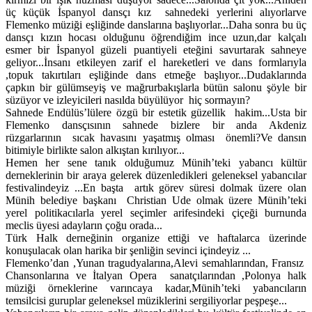
üç küçük İspanyol dansçı kız sahnedeki yerlerini alıyorlarve
Flemenko müziği eşliğinde danslarına başlıyorlar...Daha sonra bu üç
dansçı kızın hocası olduğunu öğrendiğim ince uzun,dar kalçalı
esmer bir İspanyol güzeli puantiyeli eteğini savurtarak sahneye
geliyor...İnsanı etkileyen zarif el hareketleri ve dans formlarıyla
,topuk takırtıları eşliğinde dans etmeğe başlıyor...Dudaklarında
çapkın bir gülümseyiş ve mağrurbakışlarla bütün salonu şöyle bir
süzüyor ve izleyicileri nasılda büyülüyor hiç sormayın?
Sahnede Endülüs’lülere özgü bir estetik güzellik hakim...Usta bir
Flemenko dansçısının sahnede bizlere bir anda Akdeniz
rüzgarlarının sıcak havasını yaşatmış olması önemli?Ve dansın
bitimiyle birlikte salon alkıştan kırılıyor...
Hemen her sene tanık olduğumuz Münih’teki yabancı kültür
derneklerinin bir araya gelerek düzenledikleri geleneksel yabancılar
festivalindeyiz ...En başta artık görev süresi dolmak üzere olan
Münih belediye başkanı Christian Ude olmak üzere Münih’teki
yerel politikacılarla yerel seçimler arifesindeki çiçeği burnunda
meclis üyesi adayların çoğu orada...
Türk Halk derneğinin organize ettiği ve haftalarca üzerinde
konuşulacak olan harika bir şenliğin sevinci içindeyiz ...
Flemenko’dan ,Yunan tragudyalarına,Alevi semahlarından, Fransız
Chansonlarına ve İtalyan Opera sanatçılarından ,Polonya halk
müziği örneklerine varıncaya kadar,Münih’teki yabancıların
temsilcisi guruplar geleneksel müziklerini sergiliyorlar peşpeşe...