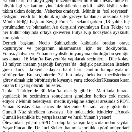
Yabancıların bir araya gelip düzenledikleri bu kültür festivalinde en
büyük ilgi ve katılım yine bizimkilerden geldi... 468 kişilik salon
tıklım tıklım doluydu...Veherkes oradaydı...Münih’in ‘sol sosyetesi’
dediğim renkli bir topluluk içinde geceye katılanlar arasında CHP
Münih birliği başkanı Sevgi Fırat ‘la selamlaşırken ,18 yıldır hiç
yorulmadan ve bıkmadan Arı dergisini yayımlayan Esin Tekige ve
her kültür olayında ortaya çıkıveren Fulya Kip hocaylada ayaküstü
konuştuk...
Dernek başkanı Necip Şahin,elinde kağıtlarla oradan oraya
koşturuyor ve proğramın aksamaması için ter döküyordu...
Fransız,İtalyan ve Yunan sosyalistlerin yanyana oturduğu bu şenliğin
sas amacı 16 Mart’ta Bavyera’da yapılacak seçimler... Dile kolay
13 milyon insanın yaşadığı Bavyera’da değişik partilerden listelere
giren Türk kökenli adaylar harıl harıl tanıtım kampanyalarını
sürdüyorlar...Bu seçimlerde 32 bin aday belediye meclislerinde
görev almak için birbirleriyle kıyasıya yarış edecekler?Kısacası kıran
kırana bir yarış olacak bu sefer...
Tıpkı Türkiye’de 30 Mart’ta olacağı gibi16 Mart’tada burada
yapılacak bu seçimlerin sonuçlarını şimdiden herkes çok merak
ediyor ? Münih belediyesi meclis üyeliğine adaylar arasında SPD’li
Yunan Kostas Gianacacos ile bizdende 9.sırada aday gösterilen
Cumali Naz şimdiden kıyasıya bir mücaadele içindeler ..Ancak
Cumali kesinlikle bu yarışı kazanır ve hırslı Yunan’ı yener!
Öteyandan yıllardır SPD ‘li olup bu yarışın koşucularından sayılan
Yaşar Fincan ile Dr İnci Sieber hanım ise ortalıkta görünmüyorlar?