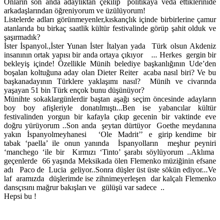
Onların son anda adaylıktan çekilip politikaya veda ettiklerinide
arkadaşlarından öğreniyorum ve üzülüyorum!
Listelerde adları görünmeyenler,kıskançlık içinde birbirlerine çamur
atanlarıda bu birkaç saatlik kültür festivalinde görüp şahit olduk ve
şaşırmadık?
İster İspanyol.,İster Yunan İster İtalyan yada Türk olsun Akdeniz
insanının ortak yapısı bir anda ortaya çıkıyor ... Herkes gergin bir
bekleyiş içinde! Özellikle Münih belediye başkanlığının Ude’den
boşalan koltuğuna aday olan Dieter Reiter acaba nasıl biri? Ve bu
başkanadayının Türklere yaklaşımı nasıl? Münih ve civarında
yaşayan 51 bin Türk ençok bunu düşünüyor?
Münihte sokaklargünlerdir baştan aşağı seçim öncesinde adayların
boy boy afişleriyle donatılmıştı...Ben ise yabancılar kültür
festivalinden yorgun bir kafayla çıkıp gecenin bir vaktinde eve
doğru yürüyorum ..Son anda şeytan dürtüyor Goethe meydanına
yakın İspanyolmeyhanesi ‘Ole Madrit’’ e girip kendime bir
tabak ‘paella’ ile onun yanında İspanyolların meşhur peyniri
‘manchego ‘ile bir Kırmızı ‘Tinto’ şarabı söylüyorum ..Aklıma
geçenlerde 66 yaşında Meksikada ölen Flemenko müziğinin efsane
adı Paco de Lucia geliyor..Sonra düşler üst üste sökün ediyor...Ve
laf aramızda düşlerimde ise zihnimeyerleşen dar kalçalı Flemenko
dansçısını mağrur bakışları ve gülüşü var sadece ..
Hepsi bu !